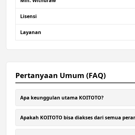
Min. Withdraw
Lisensi
Layanan
Pertanyaan Umum (FAQ)
Apa keunggulan utama KOITOTO?
KOITOTO dikenal dengan tampilan yang sederhana, akse
ketersediaan berbagai pilihan pasaran dalam satu plat
Apakah KOITOTO bisa diakses dari semua pera
Ya, platform ini dapat diakses melalui smartphone, ta