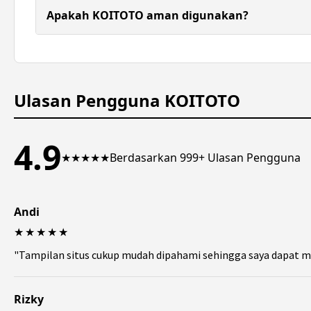
membutuhkan informasi terkait akun, transaksi, maupu
Apakah KOITOTO aman digunakan?
terjadi saat menggunakan platform.
Platform umumnya menerapkan sistem keamanan un
data pengguna tetap terlindungi selama penggunaan l
Ulasan Pengguna KOITOTO
4.9
★★★★★
Berdasarkan 999+ Ulasan Pengguna
Andi
★★★★★
"Tampilan situs cukup mudah dipahami sehingga saya dapat m
Rizky