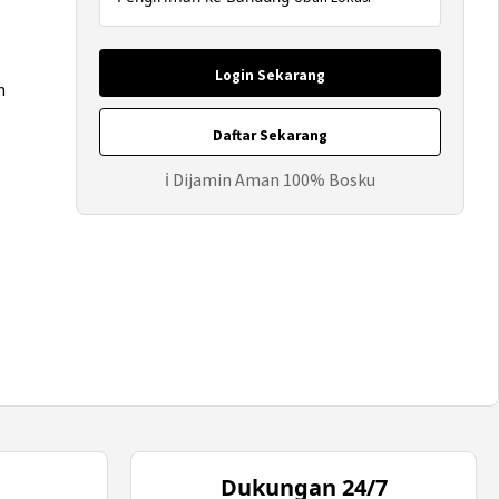
Login Sekarang
m
Daftar Sekarang
ℹ Dijamin Aman 100% Bosku
Dukungan 24/7