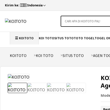
Kirim ke: 🇮🇩 Indonesia
☰ KOITOTO
KOI TOTO
SITUS TOTO
TOTO TOGEL
TOGEL ON
KOITOTO
KOI TOTO
SITUS TOTO
AGEN TO
KOI
Ag
Mode
Best