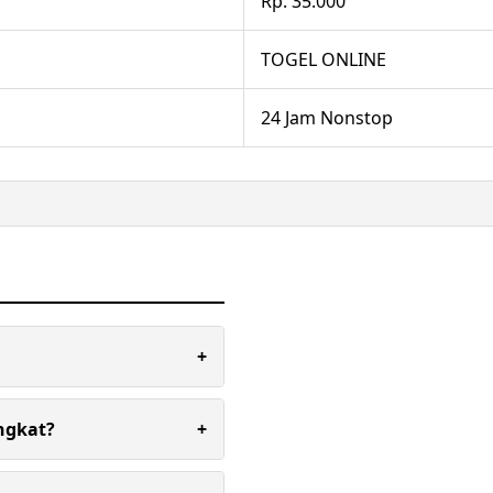
Rp. 35.000
TOGEL ONLINE
24 Jam Nonstop
+
s yang cepat, serta
form.
ngkat?
+
blet, maupun komputer