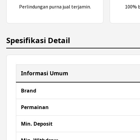
Perlindungan purna jual terjamin.
100% ba
Spesifikasi Detail
Informasi Umum
Brand
Permainan
Min. Deposit