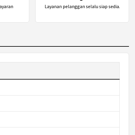
ayaran
Layanan pelanggan selalu siap sedia.