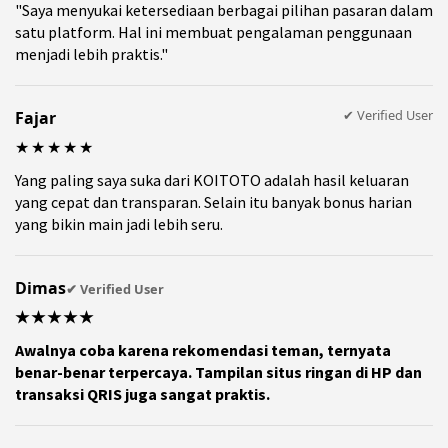
"Saya menyukai ketersediaan berbagai pilihan pasaran dalam
satu platform. Hal ini membuat pengalaman penggunaan
menjadi lebih praktis."
✔ Verified User
Fajar
★★★★★
Yang paling saya suka dari KOITOTO adalah hasil keluaran
yang cepat dan transparan. Selain itu banyak bonus harian
yang bikin main jadi lebih seru.
Dimas
✔ Verified User
★★★★★
Awalnya coba karena rekomendasi teman, ternyata
benar-benar terpercaya. Tampilan situs ringan di HP dan
transaksi QRIS juga sangat praktis.