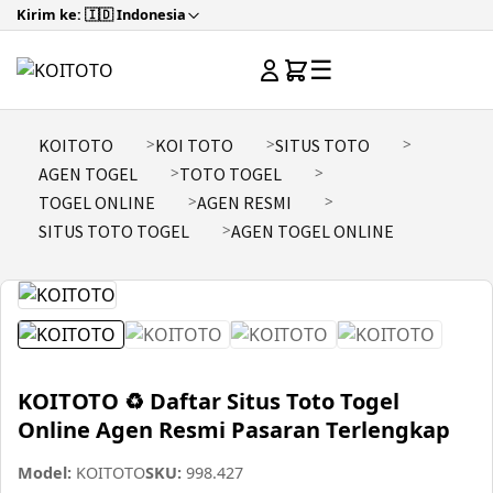
Kirim ke: 🇮🇩 Indonesia
☰
KOITOTO
KOI TOTO
SITUS TOTO
AGEN TOGEL
TOTO TOGEL
TOGEL ONLINE
AGEN RESMI
SITUS TOTO TOGEL
AGEN TOGEL ONLINE
KOITOTO ♻️ Daftar Situs Toto Togel
Online Agen Resmi Pasaran Terlengkap
Model:
KOITOTO
SKU:
998.427