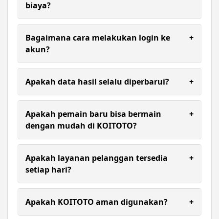
seperti transfer bank, e-wallet, dan QRIS
biaya?
sehingga pemain tidak perlu menunggu lama.
Umumnya proses registrasi akun tidak dikenakan
biaya. Pengguna hanya perlu melengkapi data
Bagaimana cara melakukan login ke
+
yang diperlukan sesuai ketentuan platform.
akun?
Ya, seluruh hasil keluaran togel diperbarui secara
live dan mengikuti result resmi sehingga member
Apakah data hasil selalu diperbarui?
+
dapat melihat angka keluaran dengan cepat,
tepat, dan terpercaya.
Ya, sistem biasanya memperbarui informasi hasil
secara berkala sesuai dengan waktu rilis resmi dari
Apakah pemain baru bisa bermain
+
setiap pasaran.
dengan mudah di KOITOTO?
Tentu. KOITOTO memiliki tampilan situs
sederhana dan mudah dipahami sehingga pemain
Apakah layanan pelanggan tersedia
+
baru dapat melakukan registrasi, deposit, hingga
setiap hari?
memasang taruhan hanya dalam beberapa
langkah saja.
Layanan pelanggan biasanya tersedia untuk
membantu pengguna yang membutuhkan
Apakah KOITOTO aman digunakan?
+
informasi terkait akun, transaksi, maupun