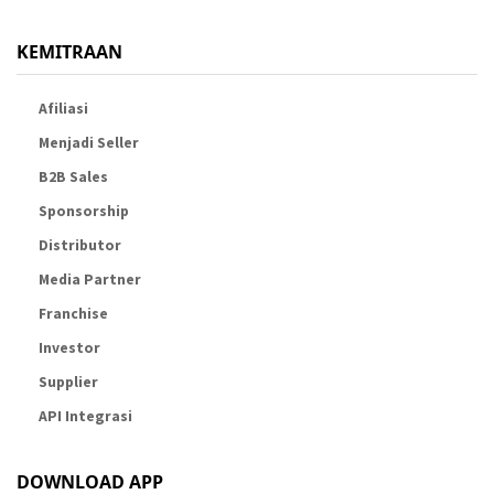
KEMITRAAN
Afiliasi
Menjadi Seller
B2B Sales
Sponsorship
Distributor
Media Partner
Franchise
Investor
Supplier
API Integrasi
DOWNLOAD APP