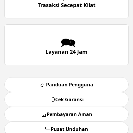
Trasaksi Secepat Kilat
🗪
Layanan 24 Jam
Panduan Pengguna
Cek Garansi
Pembayaran Aman
Pusat Unduhan