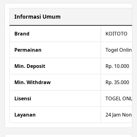
Informasi Umum
Brand
KOITOTO
Permainan
Togel Online
Min. Deposit
Rp. 10.000
Min. Withdraw
Rp. 35.000
Lisensi
TOGEL ONLI
Layanan
24 Jam Nonst