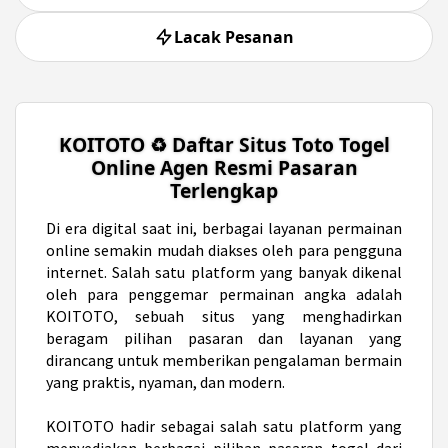
Lacak Pesanan
KOITOTO ♻️ Daftar Situs Toto Togel
Online Agen Resmi Pasaran
Terlengkap
Di era digital saat ini,
berbagai layanan permainan
online semakin mudah diakses oleh para pengguna
internet. Salah satu platform yang banyak dikenal
oleh para penggemar permainan angka adalah
KOITOTO, sebuah situs yang menghadirkan
beragam pilihan pasaran dan layanan yang
dirancang untuk memberikan pengalaman bermain
yang praktis, nyaman, dan modern.
KOITOTO hadir sebagai salah satu platform yang
menyediakan berbagai pilihan pasaran togel dari