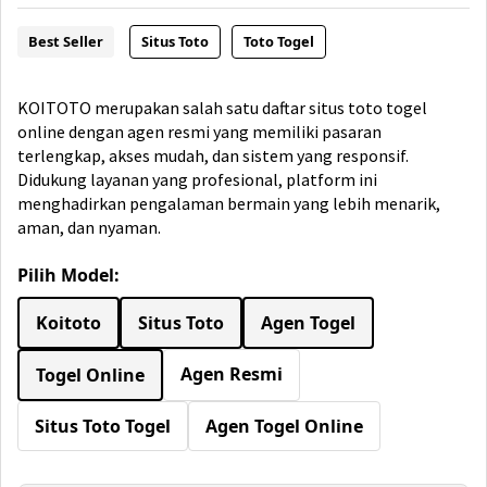
Best Seller
Situs Toto
Toto Togel
KOITOTO merupakan salah satu daftar situs toto togel
online dengan agen resmi yang memiliki pasaran
terlengkap, akses mudah, dan sistem yang responsif.
Didukung layanan yang profesional, platform ini
menghadirkan pengalaman bermain yang lebih menarik,
aman, dan nyaman.
Pilih Model:
Koitoto
Situs Toto
Agen Togel
Agen Resmi
Togel Online
Situs Toto Togel
Agen Togel Online