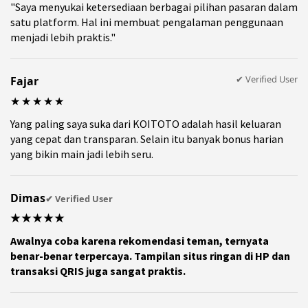
"Saya menyukai ketersediaan berbagai pilihan pasaran dalam
satu platform. Hal ini membuat pengalaman penggunaan
menjadi lebih praktis."
✔ Verified User
Fajar
★★★★★
Yang paling saya suka dari KOITOTO adalah hasil keluaran
yang cepat dan transparan. Selain itu banyak bonus harian
yang bikin main jadi lebih seru.
Dimas
✔ Verified User
★★★★★
Awalnya coba karena rekomendasi teman, ternyata
benar-benar terpercaya. Tampilan situs ringan di HP dan
transaksi QRIS juga sangat praktis.