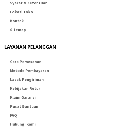
Syarat & Ketentuan
Lokasi Toko
Kontak
Sitemap
LAYANAN PELANGGAN
Cara Pemesanan
Metode Pembayaran
Lacak Pengiriman
Kebijakan Retur
Klaim Garansi
Pusat Bantuan
FAQ
Hubungi Kami