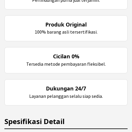
Produk Original
100% barang asli tersertifikasi.
Cicilan 0%
Tersedia metode pembayaran fleksibel.
Dukungan 24/7
Layanan pelanggan selalu siap sedia.
Spesifikasi Detail