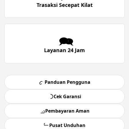
Trasaksi Secepat Kilat
🗪
Layanan 24 Jam
Panduan Pengguna
Cek Garansi
Pembayaran Aman
Pusat Unduhan