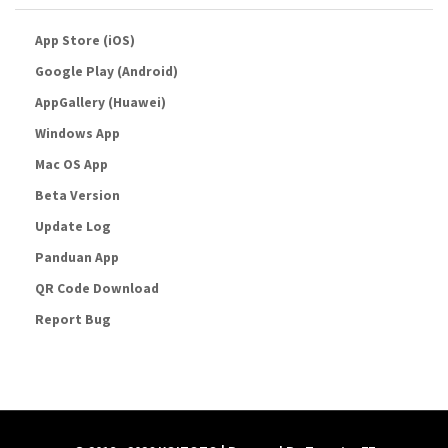
App Store (iOS)
Google Play (Android)
AppGallery (Huawei)
Windows App
Mac OS App
Beta Version
Update Log
Panduan App
QR Code Download
Report Bug