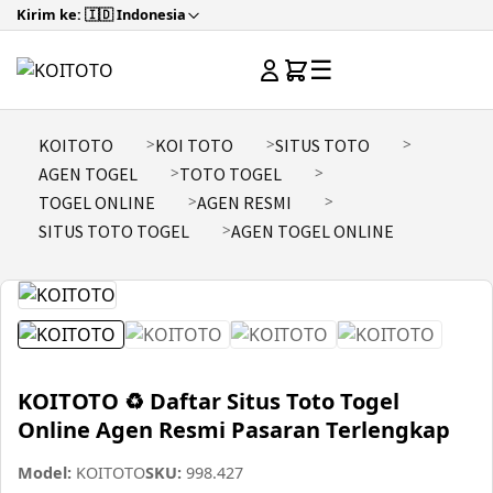
Kirim ke: 🇮🇩 Indonesia
☰
KOITOTO
KOI TOTO
SITUS TOTO
AGEN TOGEL
TOTO TOGEL
TOGEL ONLINE
AGEN RESMI
SITUS TOTO TOGEL
AGEN TOGEL ONLINE
KOITOTO ♻️ Daftar Situs Toto Togel
Online Agen Resmi Pasaran Terlengkap
Model:
KOITOTO
SKU:
998.427