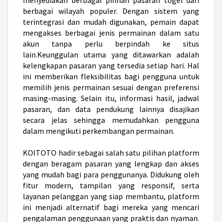
berbagai wilayah populer. Dengan sistem yang
terintegrasi dan mudah digunakan, pemain dapat
mengakses berbagai jenis permainan dalam satu
akun tanpa perlu berpindah ke situs
lain.Keunggulan utama yang ditawarkan adalah
kelengkapan pasaran yang tersedia setiap hari. Hal
ini memberikan fleksibilitas bagi pengguna untuk
memilih jenis permainan sesuai dengan preferensi
masing-masing. Selain itu, informasi hasil, jadwal
pasaran, dan data pendukung lainnya disajikan
secara jelas sehingga memudahkan pengguna
dalam mengikuti perkembangan permainan.
KOITOTO hadir sebagai salah satu pilihan platform
dengan beragam pasaran yang lengkap dan akses
yang mudah bagi para penggunanya. Didukung oleh
fitur modern, tampilan yang responsif, serta
layanan pelanggan yang siap membantu, platform
ini menjadi alternatif bagi mereka yang mencari
pengalaman penggunaan yang praktis dan nyaman.