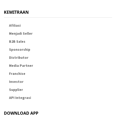
KEMITRAAN
Afiliasi
Menjadi Seller
B2B Sales
Sponsorship
Distributor
Media Partner
Franchise
Investor
Supplier
API Integrasi
DOWNLOAD APP