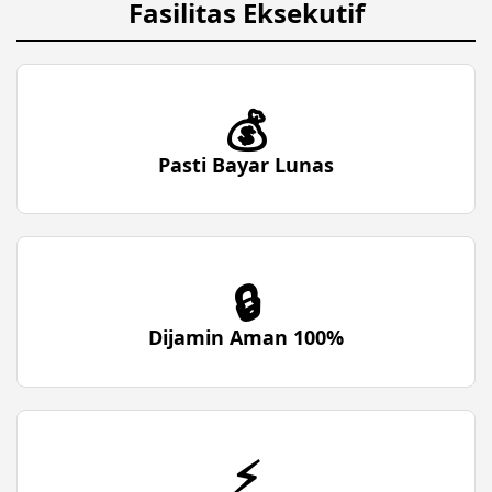
Fasilitas Eksekutif
💰
Pasti Bayar Lunas
🔒
Dijamin Aman 100%
⚡