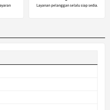
ayaran
Layanan pelanggan selalu siap sedia.