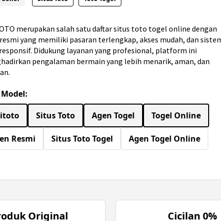
TO merupakan salah satu daftar situs toto togel online dengan
resmi yang memiliki pasaran terlengkap, akses mudah, dan siste
responsif. Didukung layanan yang profesional, platform ini
hadirkan pengalaman bermain yang lebih menarik, aman, dan
an.
h Model:
itoto
Situs Toto
Agen Togel
Togel Online
en Resmi
Situs Toto Togel
Agen Togel Online
roduk Original
Cicilan 0%