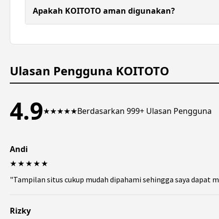
membutuhkan informasi terkait akun, transaksi, maupu
Apakah KOITOTO aman digunakan?
terjadi saat menggunakan platform.
Platform umumnya menerapkan sistem keamanan un
data pengguna tetap terlindungi selama penggunaan l
Ulasan Pengguna KOITOTO
4.9
★★★★★
Berdasarkan 999+ Ulasan Pengguna
Andi
★★★★★
"Tampilan situs cukup mudah dipahami sehingga saya dapat m
Rizky