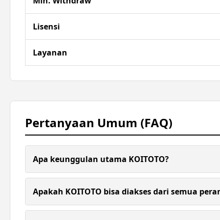
Min. Withdraw
Lisensi
Layanan
Pertanyaan Umum (FAQ)
Apa keunggulan utama KOITOTO?
KOITOTO dikenal dengan tampilan yang sederhana, akse
ketersediaan berbagai pilihan pasaran dalam satu plat
Apakah KOITOTO bisa diakses dari semua pera
Ya, platform ini dapat diakses melalui smartphone, ta