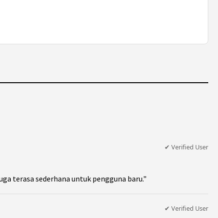
✔ Verified User
uga terasa sederhana untuk pengguna baru."
✔ Verified User