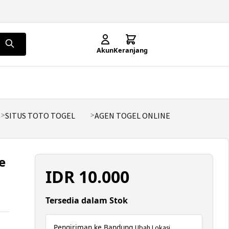
Akun
Keranjang
SITUS TOTO TOGEL
AGEN TOGEL ONLINE
e
IDR
10.000
Tersedia dalam Stok
Pengiriman ke Bandung
Ubah Lokasi