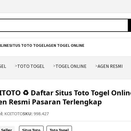
LINE
SITUS TOTO TOGEL
AGEN TOGEL ONLINE
GEL
TOTO TOGEL
TOGEL ONLINE
AGEN RESMI
TOTO ♻️ Daftar Situs Toto Togel Onlin
en Resmi Pasaran Terlengkap
l:
KOITOTO
SKU:
998.427
 Seller
Situs Toto
Toto Togel