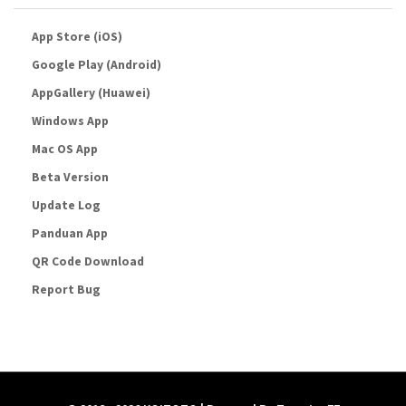
App Store (iOS)
Google Play (Android)
AppGallery (Huawei)
Windows App
Mac OS App
Beta Version
Update Log
Panduan App
QR Code Download
Report Bug