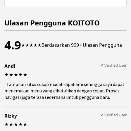
kendala teknis yang terjadi saat menggunakan
Platform umumnya menerapkan sistem
platform.
keamanan untuk membantu menjaga data
pengguna tetap terlindungi selama penggunaan
layanan.
Ulasan Pengguna KOITOTO
4.9
★★★★★
Berdasarkan 999+ Ulasan Pengguna
✔ Verified User
Andi
★★★★★
"Tampilan situs cukup mudah dipahami sehingga saya dapat
menemukan menu yang dibutuhkan dengan cepat. Proses
navigasi juga terasa sederhana untuk pengguna baru."
✔ Verified User
Rizky
★★★★★