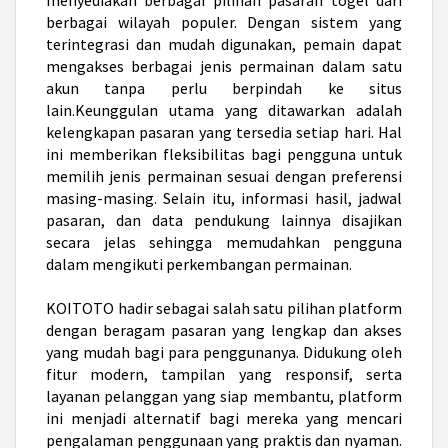
berbagai wilayah populer. Dengan sistem yang
terintegrasi dan mudah digunakan, pemain dapat
mengakses berbagai jenis permainan dalam satu
akun tanpa perlu berpindah ke situs
lain.Keunggulan utama yang ditawarkan adalah
kelengkapan pasaran yang tersedia setiap hari. Hal
ini memberikan fleksibilitas bagi pengguna untuk
memilih jenis permainan sesuai dengan preferensi
masing-masing. Selain itu, informasi hasil, jadwal
pasaran, dan data pendukung lainnya disajikan
secara jelas sehingga memudahkan pengguna
dalam mengikuti perkembangan permainan.
KOITOTO hadir sebagai salah satu pilihan platform
dengan beragam pasaran yang lengkap dan akses
yang mudah bagi para penggunanya. Didukung oleh
fitur modern, tampilan yang responsif, serta
layanan pelanggan yang siap membantu, platform
ini menjadi alternatif bagi mereka yang mencari
pengalaman penggunaan yang praktis dan nyaman.