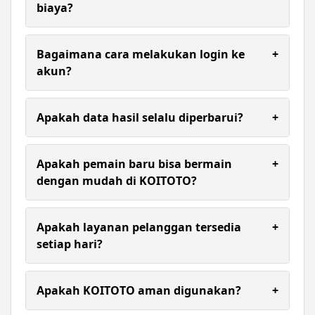
seperti transfer bank, e-wallet, dan QRIS
biaya?
sehingga pemain tidak perlu menunggu lama.
Umumnya proses registrasi akun tidak dikenakan
biaya. Pengguna hanya perlu melengkapi data
Bagaimana cara melakukan login ke
+
yang diperlukan sesuai ketentuan platform.
akun?
Ya, seluruh hasil keluaran togel diperbarui secara
live dan mengikuti result resmi sehingga member
Apakah data hasil selalu diperbarui?
+
dapat melihat angka keluaran dengan cepat,
tepat, dan terpercaya.
Ya, sistem biasanya memperbarui informasi hasil
secara berkala sesuai dengan waktu rilis resmi dari
Apakah pemain baru bisa bermain
+
setiap pasaran.
dengan mudah di KOITOTO?
Tentu. KOITOTO memiliki tampilan situs
sederhana dan mudah dipahami sehingga pemain
Apakah layanan pelanggan tersedia
+
baru dapat melakukan registrasi, deposit, hingga
setiap hari?
memasang taruhan hanya dalam beberapa
langkah saja.
Layanan pelanggan biasanya tersedia untuk
membantu pengguna yang membutuhkan
Apakah KOITOTO aman digunakan?
+
informasi terkait akun, transaksi, maupun