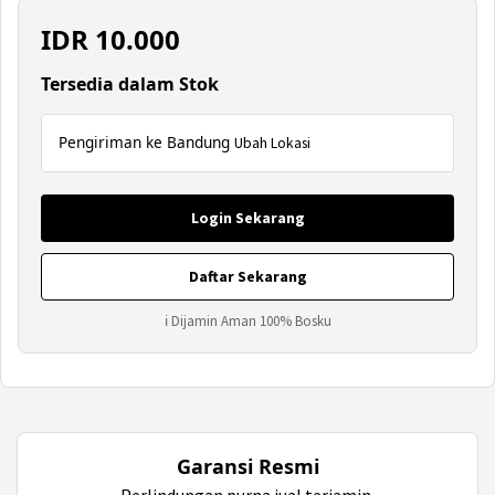
IDR
10.000
Tersedia dalam Stok
Pengiriman ke Bandung
Ubah Lokasi
Login Sekarang
Daftar Sekarang
ℹ Dijamin Aman 100% Bosku
Garansi Resmi
Perlindungan purna jual terjamin.