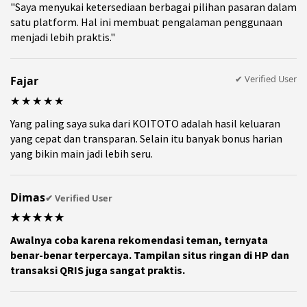
"Saya menyukai ketersediaan berbagai pilihan pasaran dalam
satu platform. Hal ini membuat pengalaman penggunaan
menjadi lebih praktis."
✔ Verified User
Fajar
★★★★★
Yang paling saya suka dari KOITOTO adalah hasil keluaran
yang cepat dan transparan. Selain itu banyak bonus harian
yang bikin main jadi lebih seru.
Dimas
✔ Verified User
★★★★★
Awalnya coba karena rekomendasi teman, ternyata
benar-benar terpercaya. Tampilan situs ringan di HP dan
transaksi QRIS juga sangat praktis.