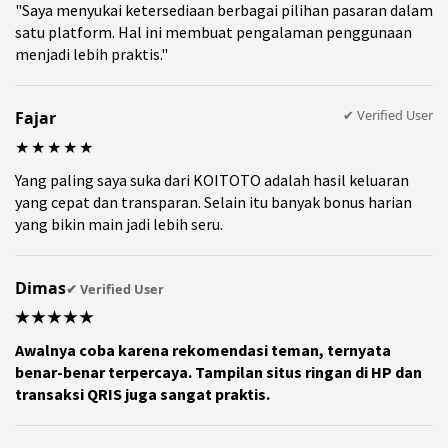
"Saya menyukai ketersediaan berbagai pilihan pasaran dalam
satu platform. Hal ini membuat pengalaman penggunaan
menjadi lebih praktis."
✔ Verified User
Fajar
★★★★★
Yang paling saya suka dari KOITOTO adalah hasil keluaran
yang cepat dan transparan. Selain itu banyak bonus harian
yang bikin main jadi lebih seru.
Dimas
✔ Verified User
★★★★★
Awalnya coba karena rekomendasi teman, ternyata
benar-benar terpercaya. Tampilan situs ringan di HP dan
transaksi QRIS juga sangat praktis.