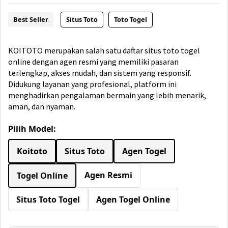
Best Seller
Situs Toto
Toto Togel
KOITOTO merupakan salah satu daftar situs toto togel
online dengan agen resmi yang memiliki pasaran
terlengkap, akses mudah, dan sistem yang responsif.
Didukung layanan yang profesional, platform ini
menghadirkan pengalaman bermain yang lebih menarik,
aman, dan nyaman.
Pilih Model:
Koitoto
Situs Toto
Agen Togel
Agen Resmi
Togel Online
Situs Toto Togel
Agen Togel Online