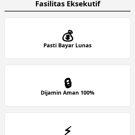
Fasilitas Eksekutif
💰
Pasti Bayar Lunas
🔒
Dijamin Aman 100%
⚡