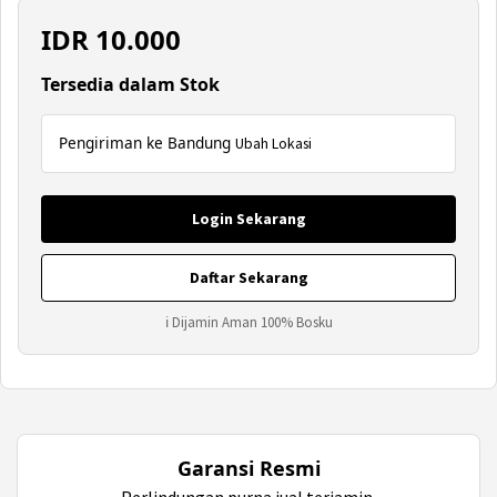
IDR
10.000
Tersedia dalam Stok
Pengiriman ke Bandung
Ubah Lokasi
Login Sekarang
Daftar Sekarang
ℹ Dijamin Aman 100% Bosku
Garansi Resmi
Perlindungan purna jual terjamin.