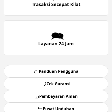
Trasaksi Secepat Kilat
🗪
Layanan 24 Jam
Panduan Pengguna
Cek Garansi
Pembayaran Aman
Pusat Unduhan