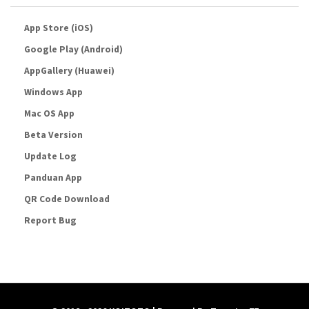
App Store (iOS)
Google Play (Android)
AppGallery (Huawei)
Windows App
Mac OS App
Beta Version
Update Log
Panduan App
QR Code Download
Report Bug