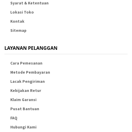
Syarat & Ketentuan
Lokasi Toko
Kontak
Sitemap
LAYANAN PELANGGAN
Cara Pemesanan
Metode Pembayaran
Lacak Pengiriman
Kebijakan Retur
Klaim Garansi
Pusat Bantuan
FAQ
Hubungi Kami