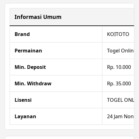
Informasi Umum
Brand
KOITOTO
Permainan
Togel Online
Min. Deposit
Rp. 10.000
Min. Withdraw
Rp. 35.000
Lisensi
TOGEL ONLI
Layanan
24 Jam Nonst