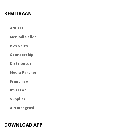
KEMITRAAN
Afiliasi
Menjadi Seller
B2B Sales
Sponsorship
Distributor
Media Partner
Franchise
Investor
Supplier
API Integrasi
DOWNLOAD APP