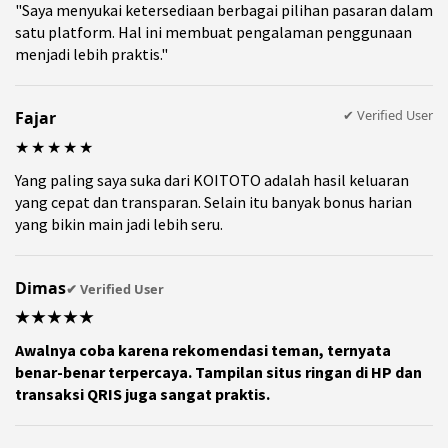
"Saya menyukai ketersediaan berbagai pilihan pasaran dalam
satu platform. Hal ini membuat pengalaman penggunaan
menjadi lebih praktis."
✔ Verified User
Fajar
★★★★★
Yang paling saya suka dari KOITOTO adalah hasil keluaran
yang cepat dan transparan. Selain itu banyak bonus harian
yang bikin main jadi lebih seru.
Dimas
✔ Verified User
★★★★★
Awalnya coba karena rekomendasi teman, ternyata
benar-benar terpercaya. Tampilan situs ringan di HP dan
transaksi QRIS juga sangat praktis.