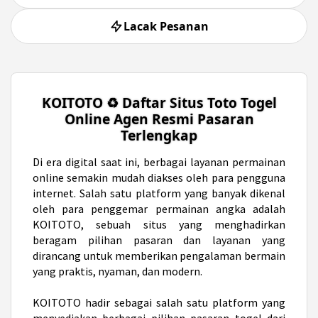
Lacak Pesanan
KOITOTO ♻️ Daftar Situs Toto Togel
Online Agen Resmi Pasaran
Terlengkap
Di era digital saat ini,
berbagai layanan permainan
online semakin mudah diakses oleh para pengguna
internet. Salah satu platform yang banyak dikenal
oleh para penggemar permainan angka adalah
KOITOTO, sebuah situs yang menghadirkan
beragam pilihan pasaran dan layanan yang
dirancang untuk memberikan pengalaman bermain
yang praktis, nyaman, dan modern.
KOITOTO hadir sebagai salah satu platform yang
menyediakan berbagai pilihan pasaran togel dari