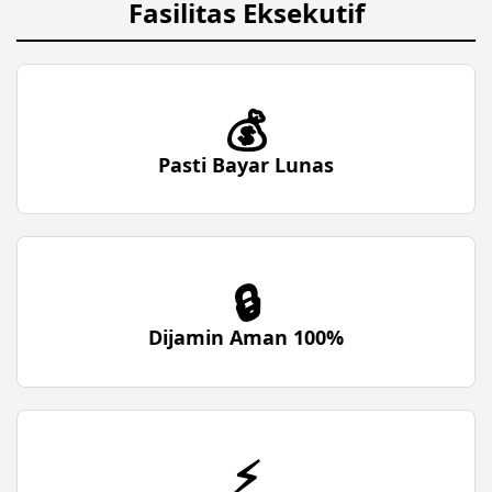
Fasilitas Eksekutif
💰
Pasti Bayar Lunas
🔒
Dijamin Aman 100%
⚡