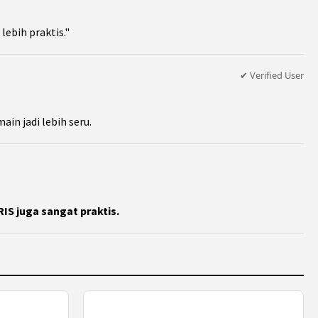
ebih praktis."
✔ Verified User
in jadi lebih seru.
IS juga sangat praktis.