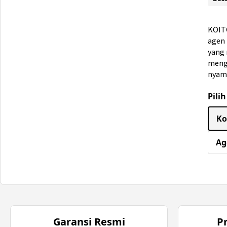
KOITO
agen 
yang 
meng
nyam
Pili
Ko
Ag
Garansi Resmi
P