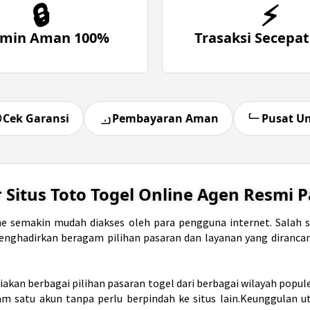
🔒
⚡
amin Aman 100%
Trasaksi Secepat
Cek Garansi
Pembayaran Aman
Pusat U
 Situs Toto Togel Online Agen Resmi 
e semakin mudah diakses oleh para pengguna internet. Salah 
nghadirkan beragam pilihan pasaran dan layanan yang diranc
kan berbagai pilihan pasaran togel dari berbagai wilayah popul
m satu akun tanpa perlu berpindah ke situs lain.Keunggulan 