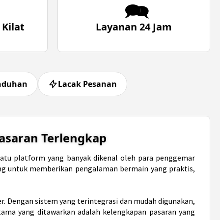
🗪
 Kilat
Layanan 24 Jam
nduhan
Lacak Pesanan
Pasaran Terlengkap
satu platform yang banyak dikenal oleh para penggemar
ang untuk memberikan pengalaman bermain yang praktis,
er. Dengan sistem yang terintegrasi dan mudah digunakan,
utama yang ditawarkan adalah kelengkapan pasaran yang