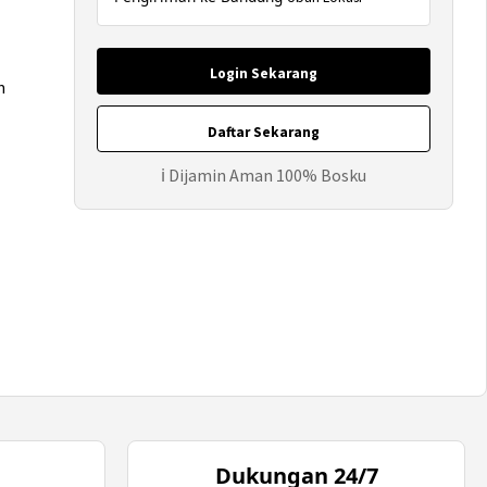
Login Sekarang
m
Daftar Sekarang
ℹ Dijamin Aman 100% Bosku
Dukungan 24/7