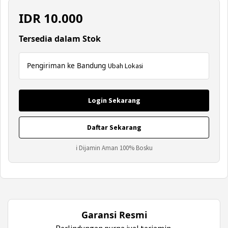
IDR
10.000
Tersedia dalam Stok
Pengiriman ke Bandung
Ubah Lokasi
Login Sekarang
Daftar Sekarang
ℹ Dijamin Aman 100% Bosku
Garansi Resmi
Perlindungan purna jual terjamin.