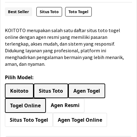
Best Seller
Situs Toto
Toto Togel
KOITOTO merupakan salah satu daftar situs toto togel
online dengan agen resmi yang memiliki pasaran
terlengkap, akses mudah, dan sistem yang responsif.
Didukung layanan yang profesional, platform ini
menghadirkan pengalaman bermain yang lebih menarik,
aman, dan nyaman.
Pilih Model:
Koitoto
Situs Toto
Agen Togel
Agen Resmi
Togel Online
Situs Toto Togel
Agen Togel Online