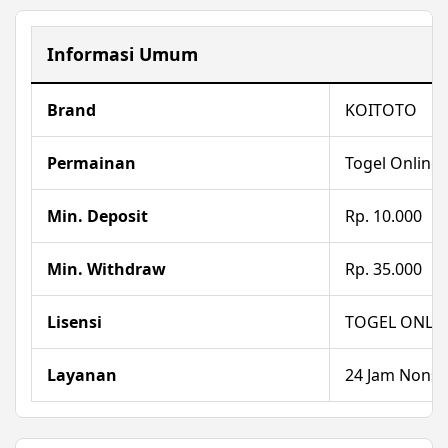
Informasi Umum
Brand
KOITOTO
Permainan
Togel Online
Min. Deposit
Rp. 10.000
Min. Withdraw
Rp. 35.000
Lisensi
TOGEL ONLI
Layanan
24 Jam Nonst