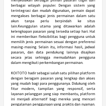
berbagai wilayah populer. Dengan sistem yang
terintegrasi dan mudah digunakan, pemain dapat
mengakses berbagai jenis permainan dalam satu
akun tanpa perlu berpindah ke situs
lain.Keunggulan utama yang ditawarkan adalah
kelengkapan pasaran yang tersedia setiap hari. Hal
ini memberikan fleksibilitas bagi pengguna untuk
memilih jenis permainan sesuai dengan preferensi
masing-masing. Selain itu, informasi hasil, jadwal
pasaran, dan data pendukung lainnya disajikan
secara jelas sehingga memudahkan pengguna
dalam mengikuti perkembangan permainan.
KOITOTO hadir sebagai salah satu pilihan platform
dengan beragam pasaran yang lengkap dan akses
yang mudah bagi para penggunanya. Didukung oleh
fitur modern, tampilan yang responsif, serta
layanan pelanggan yang siap membantu, platform
ini menjadi alternatif bagi mereka yang mencari
pengalaman penggunaan yang praktis dan nyaman.