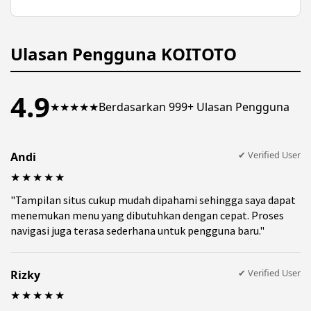
kendala teknis yang terjadi saat menggunakan
Platform umumnya menerapkan sistem
platform.
keamanan untuk membantu menjaga data
pengguna tetap terlindungi selama penggunaan
layanan.
Ulasan Pengguna KOITOTO
4.9
★★★★★
Berdasarkan 999+ Ulasan Pengguna
✔ Verified User
Andi
★★★★★
"Tampilan situs cukup mudah dipahami sehingga saya dapat
menemukan menu yang dibutuhkan dengan cepat. Proses
navigasi juga terasa sederhana untuk pengguna baru."
✔ Verified User
Rizky
★★★★★