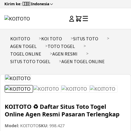
Kirim ke: 🇮🇩 Indonesia
☰
KOITOTO
KOI TOTO
SITUS TOTO
AGEN TOGEL
TOTO TOGEL
TOGEL ONLINE
AGEN RESMI
SITUS TOTO TOGEL
AGEN TOGEL ONLINE
KOITOTO ♻️ Daftar Situs Toto Togel
Online Agen Resmi Pasaran Terlengkap
Model:
KOITOTO
SKU:
998.427