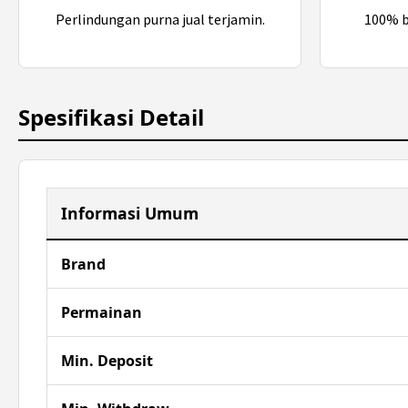
Perlindungan purna jual terjamin.
100% ba
Spesifikasi Detail
Informasi Umum
Brand
Permainan
Min. Deposit