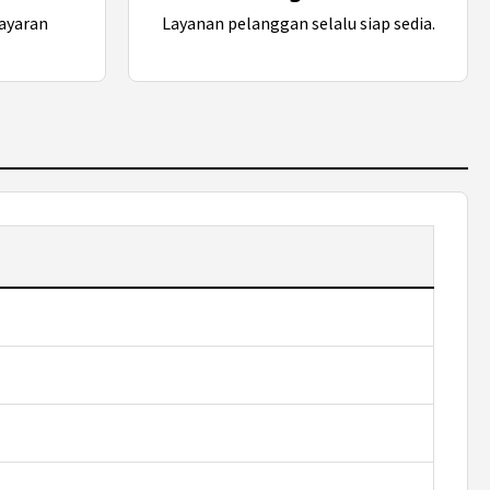
ayaran
Layanan pelanggan selalu siap sedia.