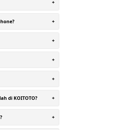
+
ses dengan nyaman melalui
pa perlu mengunduh
phone?
+
menggunakan metode
an QRIS sehingga pemain
+
. Pengguna hanya perlu
tform.
+
an mengikuti result resmi
 cepat, tepat, dan
+
 berkala sesuai dengan
dah di KOITOTO?
+
n mudah dipahami sehingga
ngga memasang taruhan
?
+
 pengguna yang