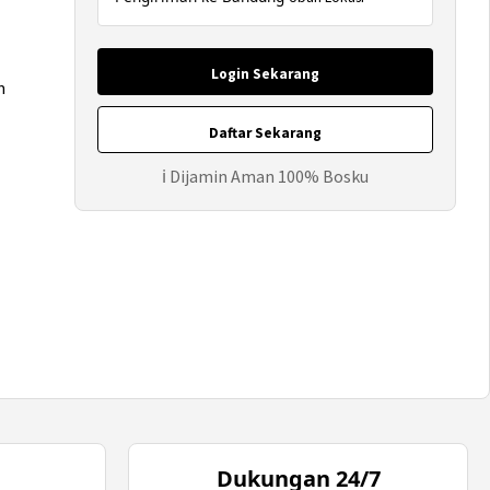
Login Sekarang
m
Daftar Sekarang
ℹ Dijamin Aman 100% Bosku
Dukungan 24/7