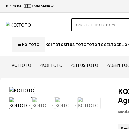
Kirim ke: 🇮🇩 Indonesia
☰ KOITOTO
KOI TOTO
SITUS TOTO
TOTO TOGEL
TOGEL ON
KOITOTO
KOI TOTO
SITUS TOTO
AGEN TO
KOI
Ag
Mode
Best