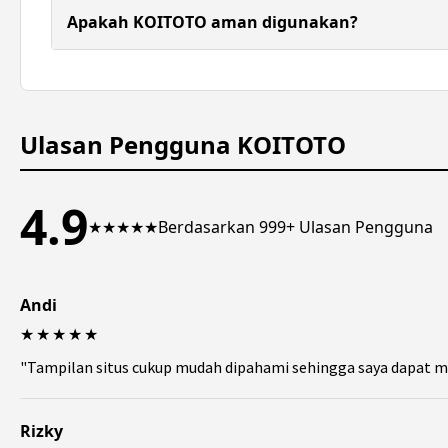
membutuhkan informasi terkait akun, transaksi, maupu
Apakah KOITOTO aman digunakan?
terjadi saat menggunakan platform.
Platform umumnya menerapkan sistem keamanan un
data pengguna tetap terlindungi selama penggunaan l
Ulasan Pengguna KOITOTO
4.9
★★★★★
Berdasarkan 999+ Ulasan Pengguna
Andi
★★★★★
"Tampilan situs cukup mudah dipahami sehingga saya dapat m
Rizky