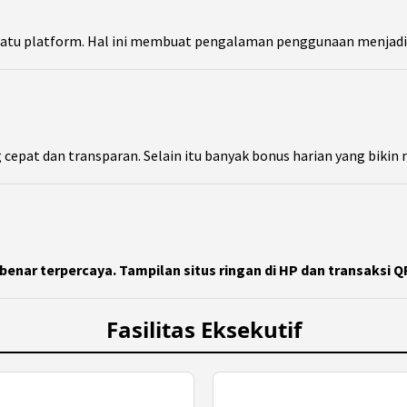
satu platform. Hal ini membuat pengalaman penggunaan menjadi l
cepat dan transparan. Selain itu banyak bonus harian yang bikin ma
nar terpercaya. Tampilan situs ringan di HP dan transaksi QR
Fasilitas Eksekutif