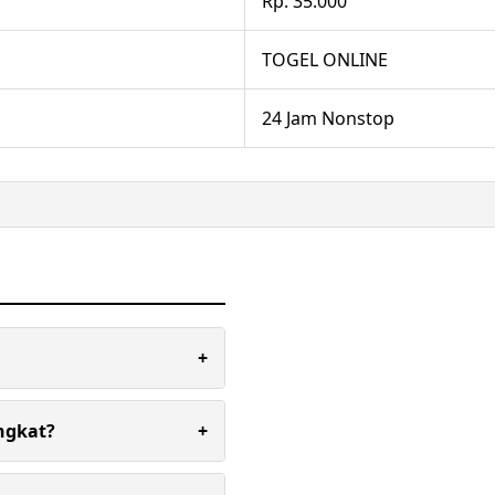
Rp. 35.000
TOGEL ONLINE
24 Jam Nonstop
+
s yang cepat, serta
form.
ngkat?
+
blet, maupun komputer