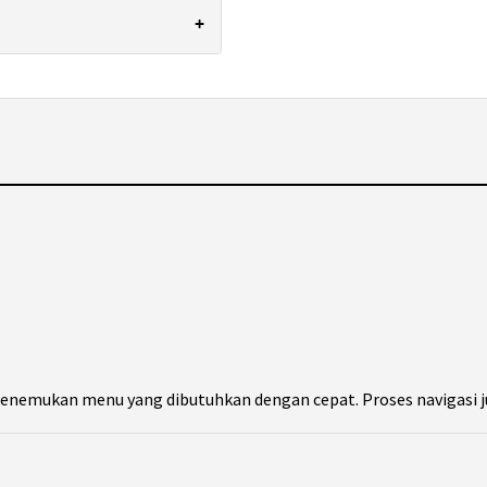
n kendala teknis yang
+
tuk membantu menjaga
ayanan.
enemukan menu yang dibutuhkan dengan cepat. Proses navigasi j