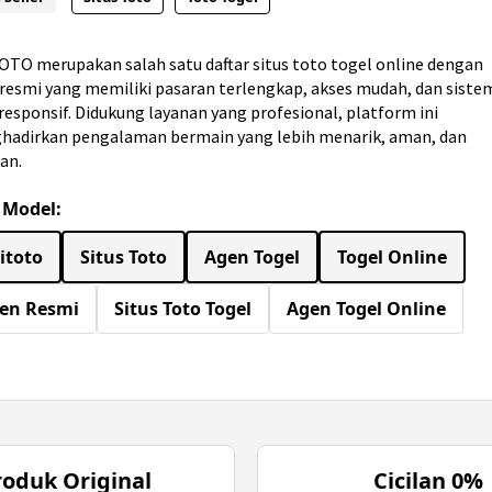
TO merupakan salah satu daftar situs toto togel online dengan
resmi yang memiliki pasaran terlengkap, akses mudah, dan siste
responsif. Didukung layanan yang profesional, platform ini
hadirkan pengalaman bermain yang lebih menarik, aman, dan
an.
h Model:
itoto
Situs Toto
Agen Togel
Togel Online
en Resmi
Situs Toto Togel
Agen Togel Online
roduk Original
Cicilan 0%