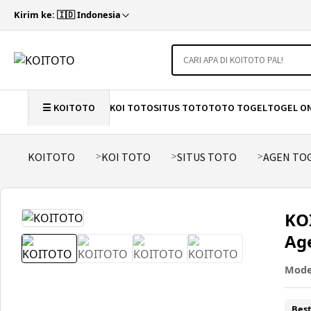
Kirim ke: 🇮🇩 Indonesia
☰ KOITOTO
KOI TOTO
SITUS TOTO
TOTO TOGEL
TOGEL ON
KOITOTO
KOI TOTO
SITUS TOTO
AGEN TO
KOI
Ag
Mode
Best