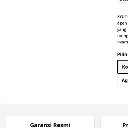
KOITO
agen 
yang 
meng
nyam
Pili
Ko
Ag
Garansi Resmi
P