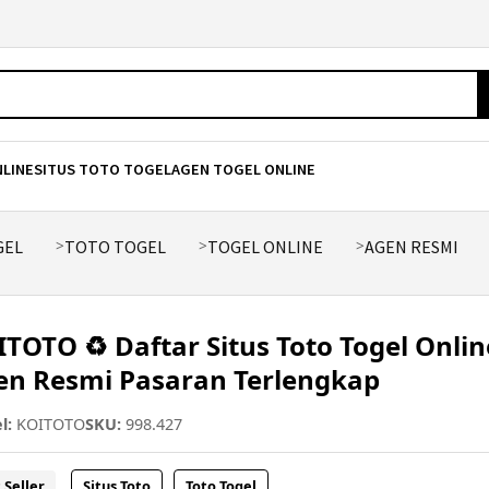
LINE
SITUS TOTO TOGEL
AGEN TOGEL ONLINE
GEL
TOTO TOGEL
TOGEL ONLINE
AGEN RESMI
TOTO ♻️ Daftar Situs Toto Togel Onlin
en Resmi Pasaran Terlengkap
l:
KOITOTO
SKU:
998.427
 Seller
Situs Toto
Toto Togel