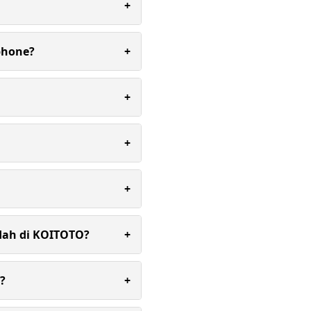
+
ses dengan nyaman melalui
pa perlu mengunduh
phone?
+
menggunakan metode
an QRIS sehingga pemain
+
. Pengguna hanya perlu
tform.
+
an mengikuti result resmi
 cepat, tepat, dan
+
 berkala sesuai dengan
dah di KOITOTO?
+
n mudah dipahami sehingga
ngga memasang taruhan
?
+
 pengguna yang