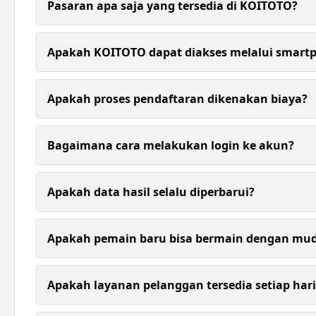
tanpa perlu instalasi aplikasi tambahan.
Pasaran apa saja yang tersedia di KOITOTO?
Ya. Situs dirancang agar responsif sehingga dapat diak
perangkat smartphone, tablet, maupun komputer tan
Apakah KOITOTO dapat diakses melalui smart
aplikasi tambahan.
Semua transaksi di KOITOTO diproses dengan cepat 
pembayaran modern seperti transfer bank, e-wallet, d
Apakah proses pendaftaran dikenakan biaya?
tidak perlu menunggu lama.
Umumnya proses registrasi akun tidak dikenakan biaya
melengkapi data yang diperlukan sesuai ketentuan pla
Bagaimana cara melakukan login ke akun?
Ya, seluruh hasil keluaran togel diperbarui secara live d
sehingga member dapat melihat angka keluaran dengan
Apakah data hasil selalu diperbarui?
terpercaya.
Ya, sistem biasanya memperbarui informasi hasil secara
waktu rilis resmi dari setiap pasaran.
Apakah pemain baru bisa bermain dengan mu
Tentu. KOITOTO memiliki tampilan situs sederhana da
pemain baru dapat melakukan registrasi, deposit, hi
Apakah layanan pelanggan tersedia setiap hari
hanya dalam beberapa langkah saja.
Layanan pelanggan biasanya tersedia untuk membantu