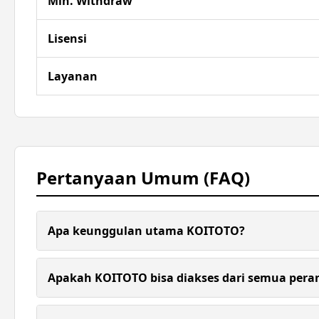
Min. Withdraw
Lisensi
Layanan
Pertanyaan Umum (FAQ)
Apa keunggulan utama KOITOTO?
KOITOTO dikenal dengan tampilan yang sederhana, akse
ketersediaan berbagai pilihan pasaran dalam satu plat
Apakah KOITOTO bisa diakses dari semua pera
Ya, platform ini dapat diakses melalui smartphone, ta