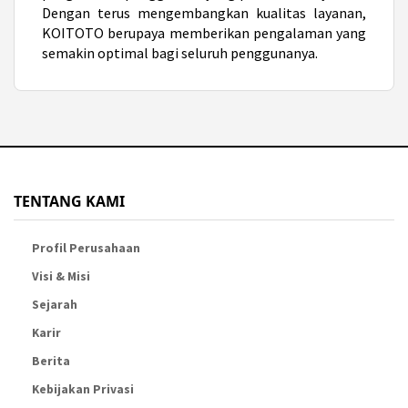
Dengan terus mengembangkan kualitas layanan,
KOITOTO berupaya memberikan pengalaman yang
semakin optimal bagi seluruh penggunanya.
TENTANG KAMI
Profil Perusahaan
Visi & Misi
Sejarah
Karir
Berita
Kebijakan Privasi