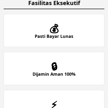
Fasilitas Eksekutif
💰
Pasti Bayar Lunas
🔒
Dijamin Aman 100%
⚡