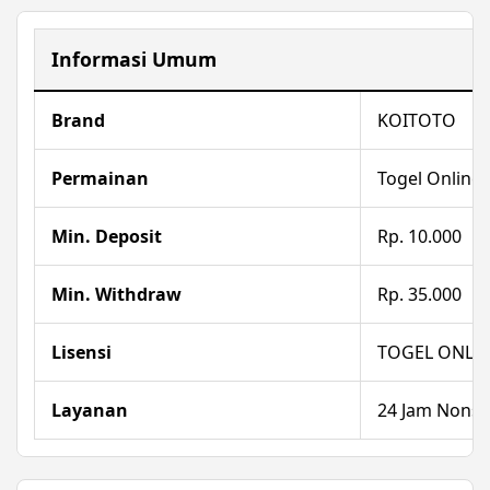
Informasi Umum
Brand
KOITOTO
Permainan
Togel Online
Min. Deposit
Rp. 10.000
Min. Withdraw
Rp. 35.000
Lisensi
TOGEL ONLI
Layanan
24 Jam Nonst