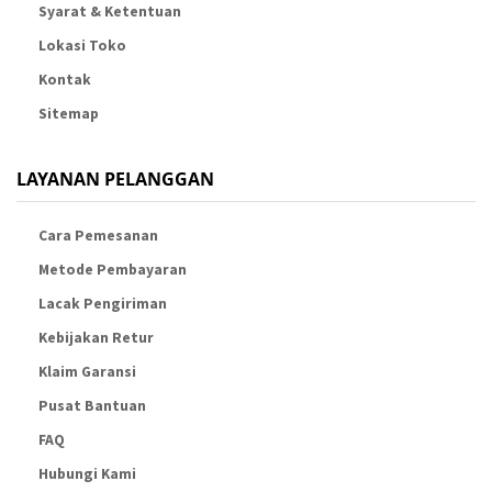
Syarat & Ketentuan
Lokasi Toko
Kontak
Sitemap
LAYANAN PELANGGAN
Cara Pemesanan
Metode Pembayaran
Lacak Pengiriman
Kebijakan Retur
Klaim Garansi
Pusat Bantuan
FAQ
Hubungi Kami