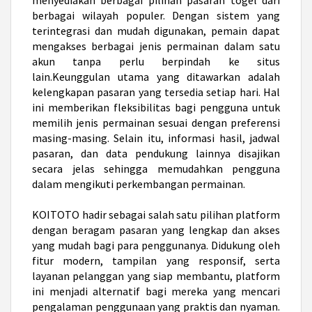
berbagai wilayah populer. Dengan sistem yang
terintegrasi dan mudah digunakan, pemain dapat
mengakses berbagai jenis permainan dalam satu
akun tanpa perlu berpindah ke situs
lain.Keunggulan utama yang ditawarkan adalah
kelengkapan pasaran yang tersedia setiap hari. Hal
ini memberikan fleksibilitas bagi pengguna untuk
memilih jenis permainan sesuai dengan preferensi
masing-masing. Selain itu, informasi hasil, jadwal
pasaran, dan data pendukung lainnya disajikan
secara jelas sehingga memudahkan pengguna
dalam mengikuti perkembangan permainan.
KOITOTO hadir sebagai salah satu pilihan platform
dengan beragam pasaran yang lengkap dan akses
yang mudah bagi para penggunanya. Didukung oleh
fitur modern, tampilan yang responsif, serta
layanan pelanggan yang siap membantu, platform
ini menjadi alternatif bagi mereka yang mencari
pengalaman penggunaan yang praktis dan nyaman.