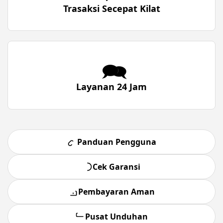
Trasaksi Secepat Kilat
🗪
Layanan 24 Jam
Panduan Pengguna
Cek Garansi
Pembayaran Aman
Pusat Unduhan