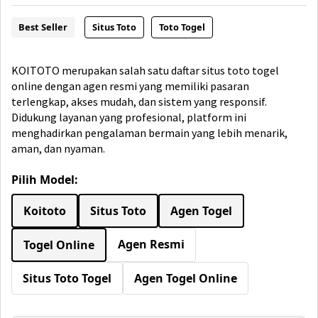
Best Seller
Situs Toto
Toto Togel
KOITOTO merupakan salah satu daftar situs toto togel
online dengan agen resmi yang memiliki pasaran
terlengkap, akses mudah, dan sistem yang responsif.
Didukung layanan yang profesional, platform ini
menghadirkan pengalaman bermain yang lebih menarik,
aman, dan nyaman.
Pilih Model:
Koitoto
Situs Toto
Agen Togel
Agen Resmi
Togel Online
Situs Toto Togel
Agen Togel Online