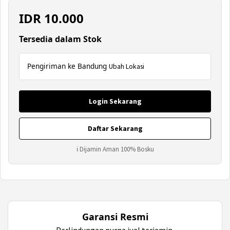
IDR
10.000
Tersedia dalam Stok
Pengiriman ke Bandung
Ubah Lokasi
Login Sekarang
Daftar Sekarang
ℹ Dijamin Aman 100% Bosku
Garansi Resmi
Perlindungan purna jual terjamin.