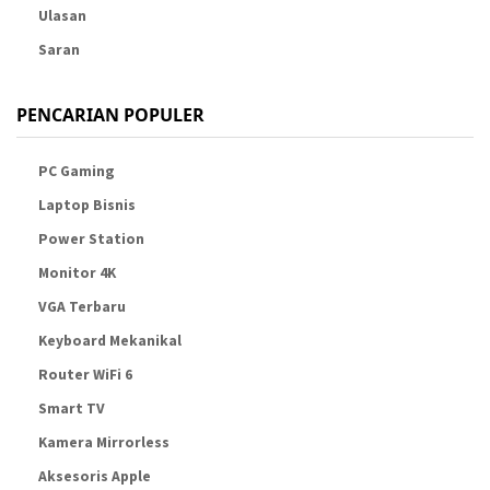
Ulasan
Saran
PENCARIAN POPULER
PC Gaming
Laptop Bisnis
Power Station
Monitor 4K
VGA Terbaru
Keyboard Mekanikal
Router WiFi 6
Smart TV
Kamera Mirrorless
Aksesoris Apple