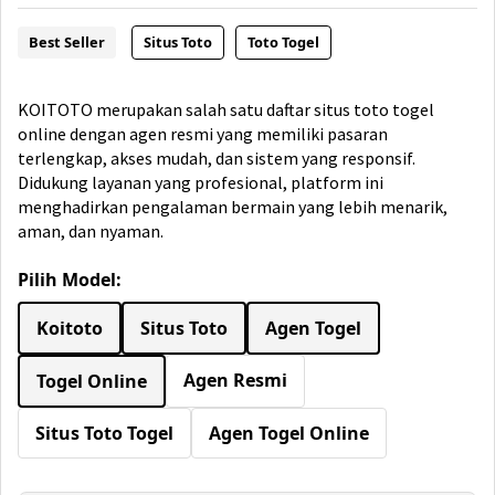
Best Seller
Situs Toto
Toto Togel
KOITOTO merupakan salah satu daftar situs toto togel
online dengan agen resmi yang memiliki pasaran
terlengkap, akses mudah, dan sistem yang responsif.
Didukung layanan yang profesional, platform ini
menghadirkan pengalaman bermain yang lebih menarik,
aman, dan nyaman.
Pilih Model:
Koitoto
Situs Toto
Agen Togel
Agen Resmi
Togel Online
Situs Toto Togel
Agen Togel Online