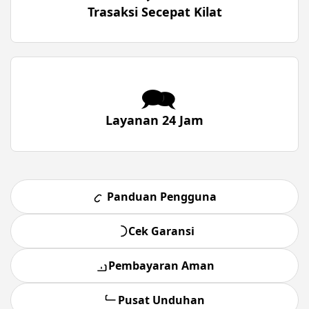
Trasaksi Secepat Kilat
🗪
Layanan 24 Jam
Panduan Pengguna
Cek Garansi
Pembayaran Aman
Pusat Unduhan