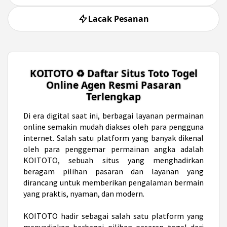
Lacak Pesanan
KOITOTO ♻️ Daftar Situs Toto Togel
Online Agen Resmi Pasaran
Terlengkap
Di era digital saat ini,
berbagai layanan permainan
online semakin mudah diakses oleh para pengguna
internet. Salah satu platform yang banyak dikenal
oleh para penggemar permainan angka adalah
KOITOTO, sebuah situs yang menghadirkan
beragam pilihan pasaran dan layanan yang
dirancang untuk memberikan pengalaman bermain
yang praktis, nyaman, dan modern.
KOITOTO hadir sebagai salah satu platform yang
menyediakan berbagai pilihan pasaran togel dari