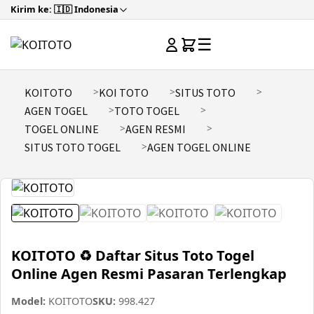
Kirim ke: 🇮🇩 Indonesia
☰
KOITOTO
KOI TOTO
SITUS TOTO
AGEN TOGEL
TOTO TOGEL
TOGEL ONLINE
AGEN RESMI
SITUS TOTO TOGEL
AGEN TOGEL ONLINE
KOITOTO ♻️ Daftar Situs Toto Togel
Online Agen Resmi Pasaran Terlengkap
Model:
KOITOTO
SKU:
998.427