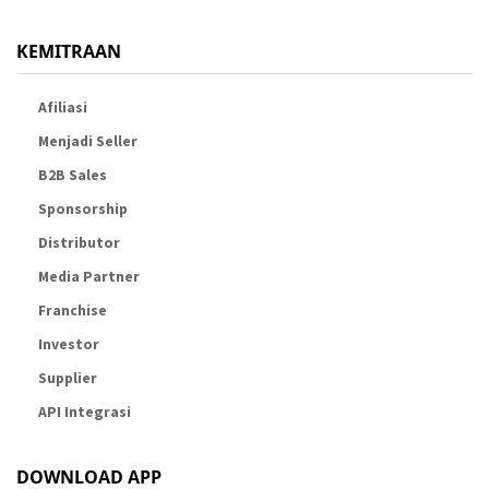
KEMITRAAN
Afiliasi
Menjadi Seller
B2B Sales
Sponsorship
Distributor
Media Partner
Franchise
Investor
Supplier
API Integrasi
DOWNLOAD APP