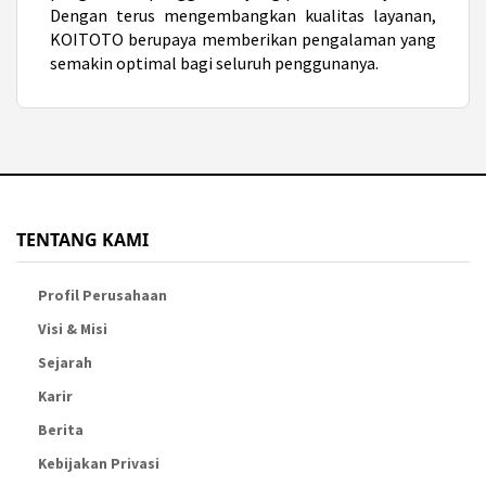
Dengan terus mengembangkan kualitas layanan,
KOITOTO berupaya memberikan pengalaman yang
semakin optimal bagi seluruh penggunanya.
TENTANG KAMI
Profil Perusahaan
Visi & Misi
Sejarah
Karir
Berita
Kebijakan Privasi