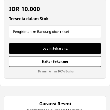
IDR
10.000
Tersedia dalam Stok
Pengiriman ke Bandung
Ubah Lokasi
Login Sekarang
Daftar Sekarang
ℹ Dijamin Aman 100% Bosku
Garansi Resmi
Perlindungan purna jual terjamin.