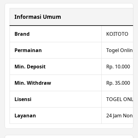
Informasi Umum
Brand
KOITOTO
Permainan
Togel Online
Min. Deposit
Rp. 10.000
Min. Withdraw
Rp. 35.000
Lisensi
TOGEL ONLI
Layanan
24 Jam Nonst