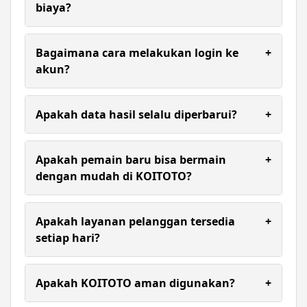
seperti transfer bank, e-wallet, dan QRIS
biaya?
sehingga pemain tidak perlu menunggu lama.
Umumnya proses registrasi akun tidak dikenakan
biaya. Pengguna hanya perlu melengkapi data
Bagaimana cara melakukan login ke
+
yang diperlukan sesuai ketentuan platform.
akun?
Ya, seluruh hasil keluaran togel diperbarui secara
live dan mengikuti result resmi sehingga member
Apakah data hasil selalu diperbarui?
+
dapat melihat angka keluaran dengan cepat,
tepat, dan terpercaya.
Ya, sistem biasanya memperbarui informasi hasil
secara berkala sesuai dengan waktu rilis resmi dari
Apakah pemain baru bisa bermain
+
setiap pasaran.
dengan mudah di KOITOTO?
Tentu. KOITOTO memiliki tampilan situs
sederhana dan mudah dipahami sehingga pemain
Apakah layanan pelanggan tersedia
+
baru dapat melakukan registrasi, deposit, hingga
setiap hari?
memasang taruhan hanya dalam beberapa
langkah saja.
Layanan pelanggan biasanya tersedia untuk
membantu pengguna yang membutuhkan
Apakah KOITOTO aman digunakan?
+
informasi terkait akun, transaksi, maupun