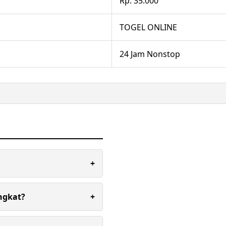
Rp. 35.000
TOGEL ONLINE
24 Jam Nonstop
+
s yang cepat, serta
form.
ngkat?
+
blet, maupun komputer