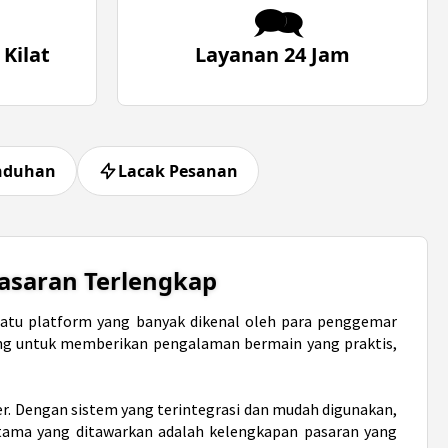
🗪
 Kilat
Layanan 24 Jam
nduhan
Lacak Pesanan
Pasaran Terlengkap
satu platform yang banyak dikenal oleh para penggemar
ang untuk memberikan pengalaman bermain yang praktis,
er. Dengan sistem yang terintegrasi dan mudah digunakan,
utama yang ditawarkan adalah kelengkapan pasaran yang