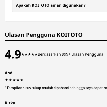
membutuhkan informasi terkait akun, transaksi, maupu
Apakah KOITOTO aman digunakan?
terjadi saat menggunakan platform.
Platform umumnya menerapkan sistem keamanan un
data pengguna tetap terlindungi selama penggunaan l
Ulasan Pengguna KOITOTO
4.9
★★★★★
Berdasarkan 999+ Ulasan Pengguna
Andi
★★★★★
"Tampilan situs cukup mudah dipahami sehingga saya dapat m
Rizky