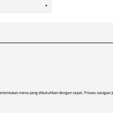
n kendala teknis yang
+
tuk membantu menjaga
ayanan.
enemukan menu yang dibutuhkan dengan cepat. Proses navigasi j