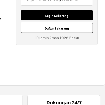
Login Sekarang
m
Daftar Sekarang
ℹ Dijamin Aman 100% Bosku
Dukungan 24/7