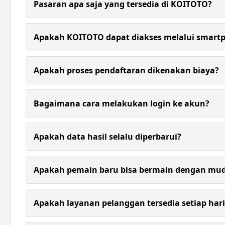
tanpa perlu instalasi aplikasi tambahan.
Pasaran apa saja yang tersedia di KOITOTO?
Ya. Situs dirancang agar responsif sehingga dapat diak
perangkat smartphone, tablet, maupun komputer tan
Apakah KOITOTO dapat diakses melalui smart
aplikasi tambahan.
Semua transaksi di KOITOTO diproses dengan cepat 
pembayaran modern seperti transfer bank, e-wallet, d
Apakah proses pendaftaran dikenakan biaya?
tidak perlu menunggu lama.
Umumnya proses registrasi akun tidak dikenakan biaya
melengkapi data yang diperlukan sesuai ketentuan pla
Bagaimana cara melakukan login ke akun?
Ya, seluruh hasil keluaran togel diperbarui secara live d
sehingga member dapat melihat angka keluaran dengan
Apakah data hasil selalu diperbarui?
terpercaya.
Ya, sistem biasanya memperbarui informasi hasil secara
waktu rilis resmi dari setiap pasaran.
Apakah pemain baru bisa bermain dengan mu
Tentu. KOITOTO memiliki tampilan situs sederhana da
pemain baru dapat melakukan registrasi, deposit, hi
Apakah layanan pelanggan tersedia setiap hari
hanya dalam beberapa langkah saja.
Layanan pelanggan biasanya tersedia untuk membantu