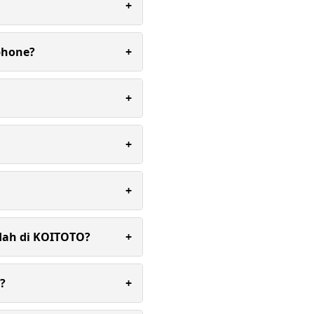
+
ses dengan nyaman melalui
pa perlu mengunduh
phone?
+
menggunakan metode
an QRIS sehingga pemain
+
. Pengguna hanya perlu
tform.
+
an mengikuti result resmi
 cepat, tepat, dan
+
 berkala sesuai dengan
dah di KOITOTO?
+
n mudah dipahami sehingga
ngga memasang taruhan
?
+
 pengguna yang