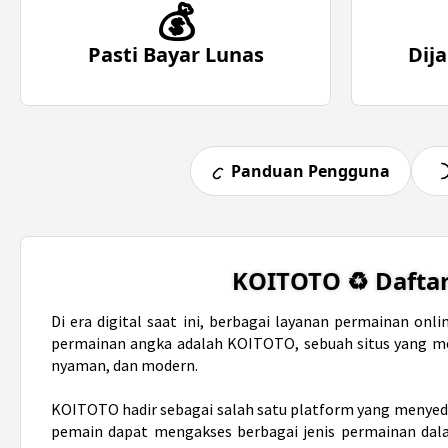
💰
Pasti Bayar Lunas
Dij
Panduan Pengguna
KOITOTO ♻️ Daftar
Di era digital saat ini,
berbagai layanan permainan onlin
permainan angka adalah KOITOTO, sebuah situs yang me
nyaman, dan modern.
KOITOTO hadir sebagai salah satu platform yang menyedia
pemain dapat mengakses berbagai jenis permainan dala