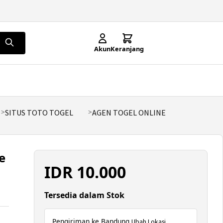
Akun
Keranjang
SITUS TOTO TOGEL
AGEN TOGEL ONLINE
e
IDR
10.000
Tersedia dalam Stok
Pengiriman ke Bandung
Ubah Lokasi