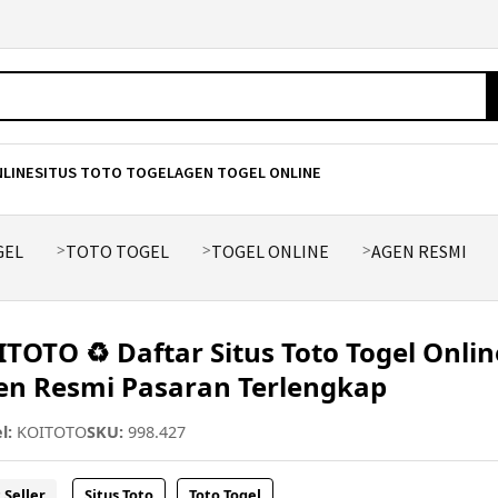
LINE
SITUS TOTO TOGEL
AGEN TOGEL ONLINE
GEL
TOTO TOGEL
TOGEL ONLINE
AGEN RESMI
TOTO ♻️ Daftar Situs Toto Togel Onlin
en Resmi Pasaran Terlengkap
l:
KOITOTO
SKU:
998.427
 Seller
Situs Toto
Toto Togel