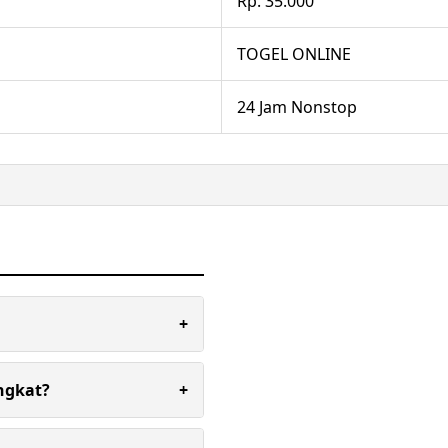
Rp. 35.000
TOGEL ONLINE
24 Jam Nonstop
+
s yang cepat, serta
form.
ngkat?
+
blet, maupun komputer