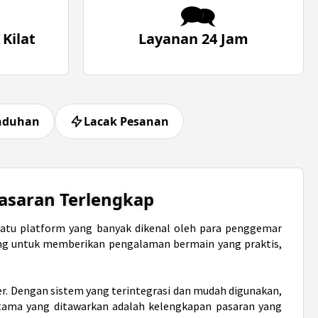
🗪
 Kilat
Layanan 24 Jam
nduhan
Lacak Pesanan
Pasaran Terlengkap
satu platform yang banyak dikenal oleh para penggemar
ang untuk memberikan pengalaman bermain yang praktis,
er. Dengan sistem yang terintegrasi dan mudah digunakan,
utama yang ditawarkan adalah kelengkapan pasaran yang