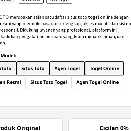
TO merupakan salah satu daftar situs toto togel online dengan
resmi yang memiliki pasaran terlengkap, akses mudah, dan siste
responsif. Didukung layanan yang profesional, platform ini
hadirkan pengalaman bermain yang lebih menarik, aman, dan
an.
h Model:
itoto
Situs Toto
Agen Togel
Togel Online
en Resmi
Situs Toto Togel
Agen Togel Online
roduk Original
Cicilan 0%