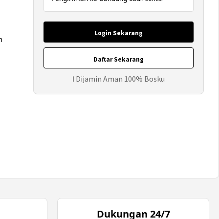
Login Sekarang
m
Daftar Sekarang
ℹ Dijamin Aman 100% Bosku
Dukungan 24/7