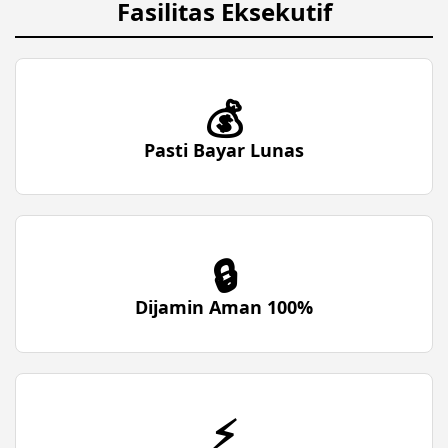
Fasilitas Eksekutif
💰
Pasti Bayar Lunas
🔒
Dijamin Aman 100%
⚡