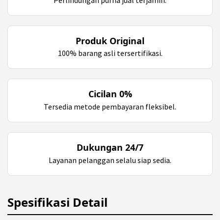
Produk Original
100% barang asli tersertifikasi.
Cicilan 0%
Tersedia metode pembayaran fleksibel.
Dukungan 24/7
Layanan pelanggan selalu siap sedia.
Spesifikasi Detail