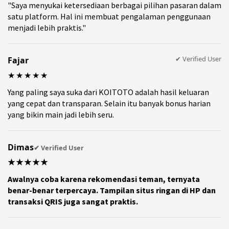
"Saya menyukai ketersediaan berbagai pilihan pasaran dalam
satu platform. Hal ini membuat pengalaman penggunaan
menjadi lebih praktis."
✔ Verified User
Fajar
★★★★★
Yang paling saya suka dari KOITOTO adalah hasil keluaran
yang cepat dan transparan. Selain itu banyak bonus harian
yang bikin main jadi lebih seru.
Dimas
✔ Verified User
★★★★★
Awalnya coba karena rekomendasi teman, ternyata
benar-benar terpercaya. Tampilan situs ringan di HP dan
transaksi QRIS juga sangat praktis.