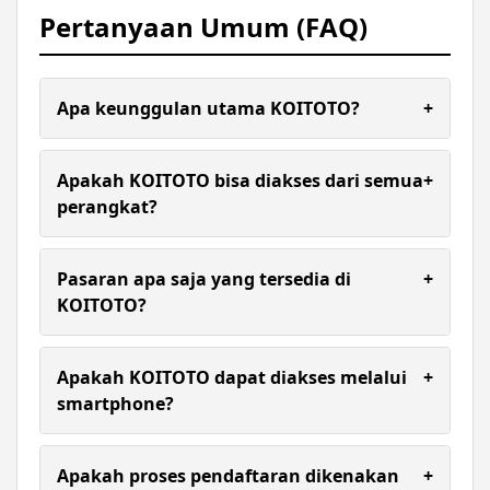
Pertanyaan Umum (FAQ)
Apa keunggulan utama KOITOTO?
+
KOITOTO dikenal dengan tampilan yang
sederhana, akses yang cepat, serta ketersediaan
Apakah KOITOTO bisa diakses dari semua
+
berbagai pilihan pasaran dalam satu platform.
perangkat?
Ya, platform ini dapat diakses melalui
smartphone, tablet, maupun komputer tanpa
Pasaran apa saja yang tersedia di
+
perlu instalasi aplikasi tambahan.
KOITOTO?
Ya. Situs dirancang agar responsif sehingga dapat
diakses dengan nyaman melalui perangkat
Apakah KOITOTO dapat diakses melalui
+
smartphone, tablet, maupun komputer tanpa
smartphone?
perlu mengunduh aplikasi tambahan.
Semua transaksi di KOITOTO diproses dengan
cepat menggunakan metode pembayaran modern
Apakah proses pendaftaran dikenakan
+