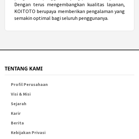
Dengan terus mengembangkan kualitas layanan,
KOITOTO berupaya memberikan pengalaman yang
semakin optimal bagi seluruh penggunanya.
TENTANG KAMI
Profil Perusahaan
Visi & Misi
Sejarah
Karir
Berita
Kebijakan Privasi