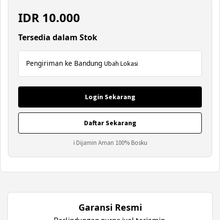
IDR
10.000
Tersedia dalam Stok
Pengiriman ke Bandung
Ubah Lokasi
Login Sekarang
Daftar Sekarang
ℹ Dijamin Aman 100% Bosku
Garansi Resmi
Perlindungan purna jual terjamin.