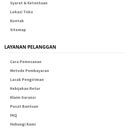
Syarat & Ketentuan
Lokasi Toko
Kontak
Sitemap
LAYANAN PELANGGAN
Cara Pemesanan
Metode Pembayaran
Lacak Pengiriman
Kebijakan Retur
Klaim Garansi
Pusat Bantuan
FAQ
Hubungi Kami