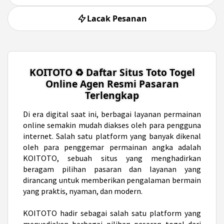
Lacak Pesanan
KOITOTO ♻️ Daftar Situs Toto Togel
Online Agen Resmi Pasaran
Terlengkap
Di era digital saat ini,
berbagai layanan permainan
online semakin mudah diakses oleh para pengguna
internet. Salah satu platform yang banyak dikenal
oleh para penggemar permainan angka adalah
KOITOTO, sebuah situs yang menghadirkan
beragam pilihan pasaran dan layanan yang
dirancang untuk memberikan pengalaman bermain
yang praktis, nyaman, dan modern.
KOITOTO hadir sebagai salah satu platform yang
menyediakan berbagai pilihan pasaran togel dari