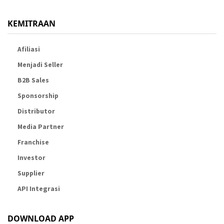
KEMITRAAN
Afiliasi
Menjadi Seller
B2B Sales
Sponsorship
Distributor
Media Partner
Franchise
Investor
Supplier
API Integrasi
DOWNLOAD APP