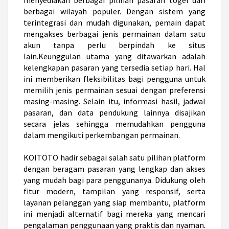
berbagai wilayah populer. Dengan sistem yang
terintegrasi dan mudah digunakan, pemain dapat
mengakses berbagai jenis permainan dalam satu
akun tanpa perlu berpindah ke situs
lain.Keunggulan utama yang ditawarkan adalah
kelengkapan pasaran yang tersedia setiap hari. Hal
ini memberikan fleksibilitas bagi pengguna untuk
memilih jenis permainan sesuai dengan preferensi
masing-masing. Selain itu, informasi hasil, jadwal
pasaran, dan data pendukung lainnya disajikan
secara jelas sehingga memudahkan pengguna
dalam mengikuti perkembangan permainan.
KOITOTO hadir sebagai salah satu pilihan platform
dengan beragam pasaran yang lengkap dan akses
yang mudah bagi para penggunanya. Didukung oleh
fitur modern, tampilan yang responsif, serta
layanan pelanggan yang siap membantu, platform
ini menjadi alternatif bagi mereka yang mencari
pengalaman penggunaan yang praktis dan nyaman.