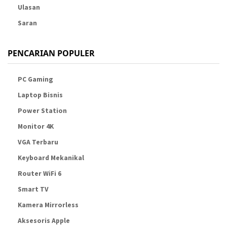
Ulasan
Saran
PENCARIAN POPULER
PC Gaming
Laptop Bisnis
Power Station
Monitor 4K
VGA Terbaru
Keyboard Mekanikal
Router WiFi 6
Smart TV
Kamera Mirrorless
Aksesoris Apple