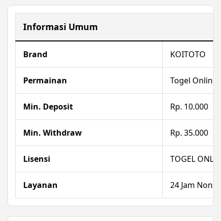
Informasi Umum
Brand
KOITOTO
Permainan
Togel Online
Min. Deposit
Rp. 10.000
Min. Withdraw
Rp. 35.000
Lisensi
TOGEL ONLI
Layanan
24 Jam Nonst