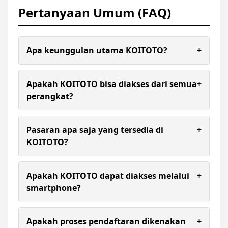
Pertanyaan Umum (FAQ)
Apa keunggulan utama KOITOTO?
+
KOITOTO dikenal dengan tampilan yang
sederhana, akses yang cepat, serta ketersediaan
Apakah KOITOTO bisa diakses dari semua
+
berbagai pilihan pasaran dalam satu platform.
perangkat?
Ya, platform ini dapat diakses melalui
smartphone, tablet, maupun komputer tanpa
Pasaran apa saja yang tersedia di
+
perlu instalasi aplikasi tambahan.
KOITOTO?
Ya. Situs dirancang agar responsif sehingga dapat
diakses dengan nyaman melalui perangkat
Apakah KOITOTO dapat diakses melalui
+
smartphone, tablet, maupun komputer tanpa
smartphone?
perlu mengunduh aplikasi tambahan.
Semua transaksi di KOITOTO diproses dengan
cepat menggunakan metode pembayaran modern
Apakah proses pendaftaran dikenakan
+