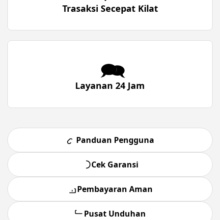
Trasaksi Secepat Kilat
🗪
Layanan 24 Jam
Panduan Pengguna
Cek Garansi
Pembayaran Aman
Pusat Unduhan