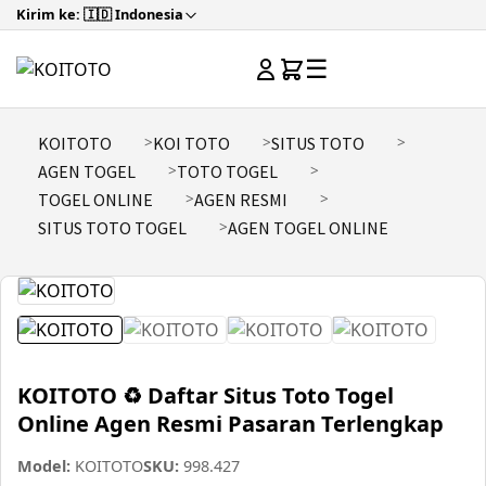
Kirim ke: 🇮🇩 Indonesia
☰
KOITOTO
KOI TOTO
SITUS TOTO
AGEN TOGEL
TOTO TOGEL
TOGEL ONLINE
AGEN RESMI
SITUS TOTO TOGEL
AGEN TOGEL ONLINE
KOITOTO ♻️ Daftar Situs Toto Togel
Online Agen Resmi Pasaran Terlengkap
Model:
KOITOTO
SKU:
998.427