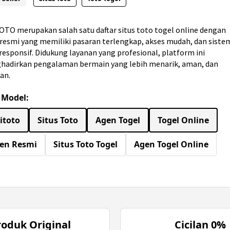
TO merupakan salah satu daftar situs toto togel online dengan
resmi yang memiliki pasaran terlengkap, akses mudah, dan siste
responsif. Didukung layanan yang profesional, platform ini
hadirkan pengalaman bermain yang lebih menarik, aman, dan
an.
h Model:
itoto
Situs Toto
Agen Togel
Togel Online
en Resmi
Situs Toto Togel
Agen Togel Online
roduk Original
Cicilan 0%