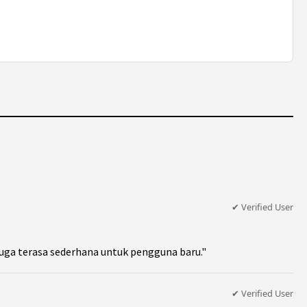
✔ Verified User
uga terasa sederhana untuk pengguna baru."
✔ Verified User