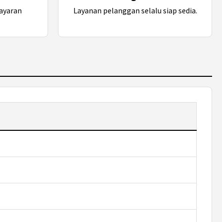
ayaran
Layanan pelanggan selalu siap sedia.