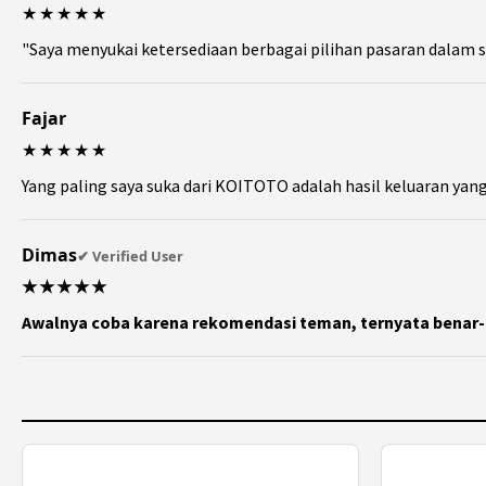
★★★★★
"Saya menyukai ketersediaan berbagai pilihan pasaran dalam 
Fajar
★★★★★
Yang paling saya suka dari KOITOTO adalah hasil keluaran yang 
Dimas
✔ Verified User
★★★★★
Awalnya coba karena rekomendasi teman, ternyata benar-be