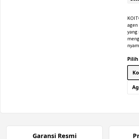
KOITO
agen 
yang 
meng
nyam
Pili
Ko
Ag
Garansi Resmi
P