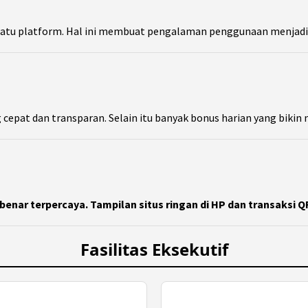
satu platform. Hal ini membuat pengalaman penggunaan menjadi l
cepat dan transparan. Selain itu banyak bonus harian yang bikin ma
nar terpercaya. Tampilan situs ringan di HP dan transaksi QR
Fasilitas Eksekutif