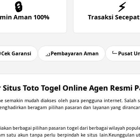
🔒
⚡
amin Aman 100%
Trasaksi Secepat
Cek Garansi
Pembayaran Aman
Pusat U
 Situs Toto Togel Online Agen Resmi 
e semakin mudah diakses oleh para pengguna internet. Salah 
nghadirkan beragam pilihan pasaran dan layanan yang diranc
kan berbagai pilihan pasaran togel dari berbagai wilayah popul
m satu akun tanpa perlu berpindah ke situs lain.Keunggulan 