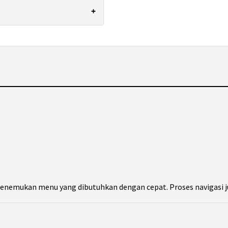
n kendala teknis yang
+
tuk membantu menjaga
ayanan.
enemukan menu yang dibutuhkan dengan cepat. Proses navigasi j