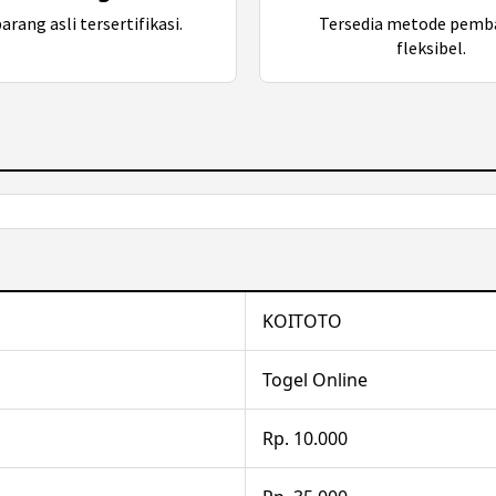
rang asli tersertifikasi.
Tersedia metode pemb
fleksibel.
KOITOTO
Togel Online
Rp. 10.000