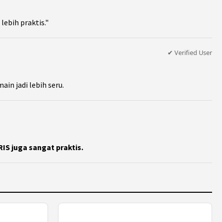
ebih praktis."
✔ Verified User
in jadi lebih seru.
IS juga sangat praktis.