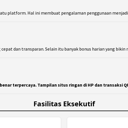
satu platform. Hal ini membuat pengalaman penggunaan menjadi l
cepat dan transparan. Selain itu banyak bonus harian yang bikin ma
nar terpercaya. Tampilan situs ringan di HP dan transaksi QR
Fasilitas Eksekutif