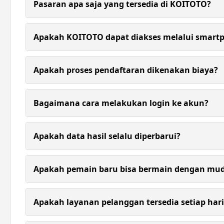
tanpa perlu instalasi aplikasi tambahan.
Pasaran apa saja yang tersedia di KOITOTO?
Ya. Situs dirancang agar responsif sehingga dapat diak
perangkat smartphone, tablet, maupun komputer tan
Apakah KOITOTO dapat diakses melalui smart
aplikasi tambahan.
Semua transaksi di KOITOTO diproses dengan cepat 
pembayaran modern seperti transfer bank, e-wallet, d
Apakah proses pendaftaran dikenakan biaya?
tidak perlu menunggu lama.
Umumnya proses registrasi akun tidak dikenakan biaya
melengkapi data yang diperlukan sesuai ketentuan pla
Bagaimana cara melakukan login ke akun?
Ya, seluruh hasil keluaran togel diperbarui secara live d
sehingga member dapat melihat angka keluaran dengan
Apakah data hasil selalu diperbarui?
terpercaya.
Ya, sistem biasanya memperbarui informasi hasil secara
waktu rilis resmi dari setiap pasaran.
Apakah pemain baru bisa bermain dengan mu
Tentu. KOITOTO memiliki tampilan situs sederhana da
pemain baru dapat melakukan registrasi, deposit, hi
Apakah layanan pelanggan tersedia setiap hari
hanya dalam beberapa langkah saja.
Layanan pelanggan biasanya tersedia untuk membantu