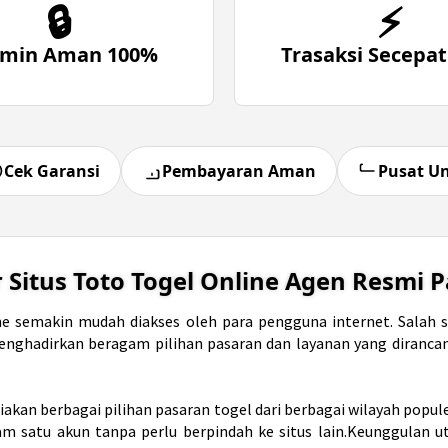
🔒
⚡
amin Aman 100%
Trasaksi Secepat
Cek Garansi
Pembayaran Aman
Pusat U
 Situs Toto Togel Online Agen Resmi 
e semakin mudah diakses oleh para pengguna internet. Salah 
nghadirkan beragam pilihan pasaran dan layanan yang diranc
kan berbagai pilihan pasaran togel dari berbagai wilayah popul
m satu akun tanpa perlu berpindah ke situs lain.Keunggulan 