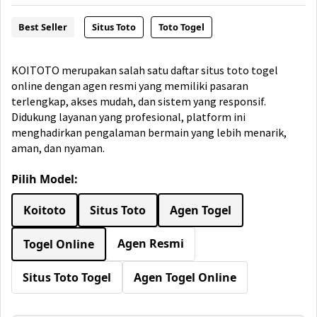
Best Seller
Situs Toto
Toto Togel
KOITOTO merupakan salah satu daftar situs toto togel
online dengan agen resmi yang memiliki pasaran
terlengkap, akses mudah, dan sistem yang responsif.
Didukung layanan yang profesional, platform ini
menghadirkan pengalaman bermain yang lebih menarik,
aman, dan nyaman.
Pilih Model:
Koitoto
Situs Toto
Agen Togel
Agen Resmi
Togel Online
Situs Toto Togel
Agen Togel Online