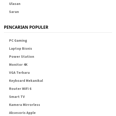
Ulasan
Saran
PENCARIAN POPULER
PC Gaming
Laptop Bisnis
Power Station
Monitor 4K
VGA Terbaru
Keyboard Mekanikal
Router WiFi 6
Smart TV
Kamera Mirrorless
Aksesoris Apple