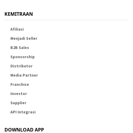
KEMITRAAN
Afiliasi
Menjadi Seller
B2B Sales
Sponsorship
Distributor
Media Partner
Franchise
Investor
Supplier
API Integrasi
DOWNLOAD APP