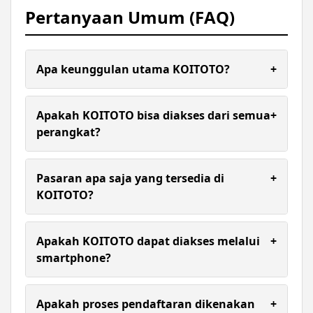
Pertanyaan Umum (FAQ)
Apa keunggulan utama KOITOTO?
+
KOITOTO dikenal dengan tampilan yang
sederhana, akses yang cepat, serta ketersediaan
Apakah KOITOTO bisa diakses dari semua
+
berbagai pilihan pasaran dalam satu platform.
perangkat?
Ya, platform ini dapat diakses melalui
smartphone, tablet, maupun komputer tanpa
Pasaran apa saja yang tersedia di
+
perlu instalasi aplikasi tambahan.
KOITOTO?
Ya. Situs dirancang agar responsif sehingga dapat
diakses dengan nyaman melalui perangkat
Apakah KOITOTO dapat diakses melalui
+
smartphone, tablet, maupun komputer tanpa
smartphone?
perlu mengunduh aplikasi tambahan.
Semua transaksi di KOITOTO diproses dengan
cepat menggunakan metode pembayaran modern
Apakah proses pendaftaran dikenakan
+