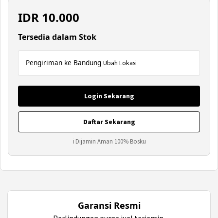
IDR
10.000
Tersedia dalam Stok
Pengiriman ke Bandung
Ubah Lokasi
Login Sekarang
Daftar Sekarang
ℹ Dijamin Aman 100% Bosku
Garansi Resmi
Perlindungan purna jual terjamin.