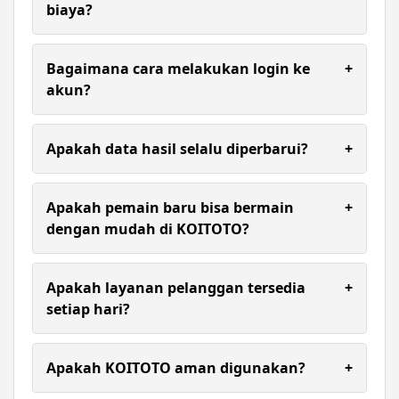
seperti transfer bank, e-wallet, dan QRIS
biaya?
sehingga pemain tidak perlu menunggu lama.
Umumnya proses registrasi akun tidak dikenakan
biaya. Pengguna hanya perlu melengkapi data
Bagaimana cara melakukan login ke
+
yang diperlukan sesuai ketentuan platform.
akun?
Ya, seluruh hasil keluaran togel diperbarui secara
live dan mengikuti result resmi sehingga member
Apakah data hasil selalu diperbarui?
+
dapat melihat angka keluaran dengan cepat,
tepat, dan terpercaya.
Ya, sistem biasanya memperbarui informasi hasil
secara berkala sesuai dengan waktu rilis resmi dari
Apakah pemain baru bisa bermain
+
setiap pasaran.
dengan mudah di KOITOTO?
Tentu. KOITOTO memiliki tampilan situs
sederhana dan mudah dipahami sehingga pemain
Apakah layanan pelanggan tersedia
+
baru dapat melakukan registrasi, deposit, hingga
setiap hari?
memasang taruhan hanya dalam beberapa
langkah saja.
Layanan pelanggan biasanya tersedia untuk
membantu pengguna yang membutuhkan
Apakah KOITOTO aman digunakan?
+
informasi terkait akun, transaksi, maupun