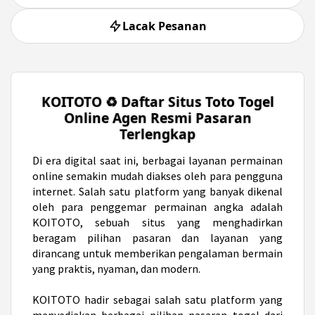
Lacak Pesanan
KOITOTO ♻️ Daftar Situs Toto Togel
Online Agen Resmi Pasaran
Terlengkap
Di era digital saat ini,
berbagai layanan permainan
online semakin mudah diakses oleh para pengguna
internet. Salah satu platform yang banyak dikenal
oleh para penggemar permainan angka adalah
KOITOTO, sebuah situs yang menghadirkan
beragam pilihan pasaran dan layanan yang
dirancang untuk memberikan pengalaman bermain
yang praktis, nyaman, dan modern.
KOITOTO hadir sebagai salah satu platform yang
menyediakan berbagai pilihan pasaran togel dari