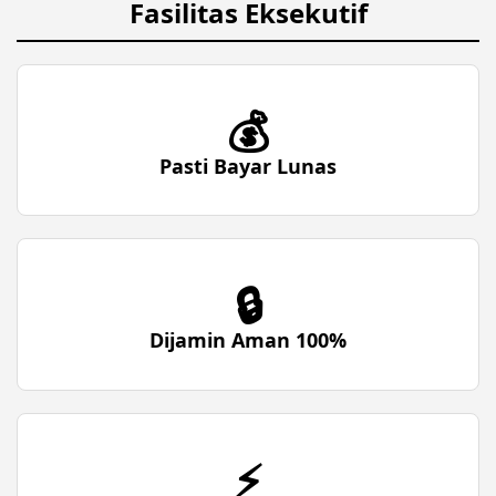
Fasilitas Eksekutif
💰
Pasti Bayar Lunas
🔒
Dijamin Aman 100%
⚡