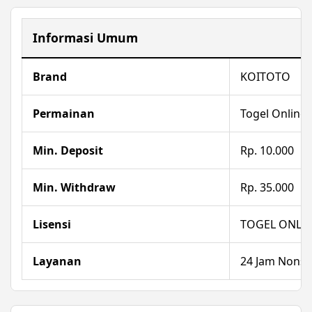
Informasi Umum
Brand
KOITOTO
Permainan
Togel Online
Min. Deposit
Rp. 10.000
Min. Withdraw
Rp. 35.000
Lisensi
TOGEL ONLI
Layanan
24 Jam Nonst