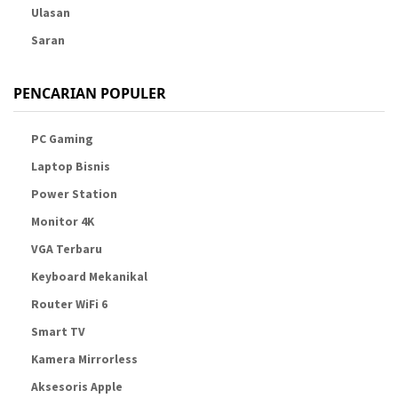
Ulasan
Saran
PENCARIAN POPULER
PC Gaming
Laptop Bisnis
Power Station
Monitor 4K
VGA Terbaru
Keyboard Mekanikal
Router WiFi 6
Smart TV
Kamera Mirrorless
Aksesoris Apple