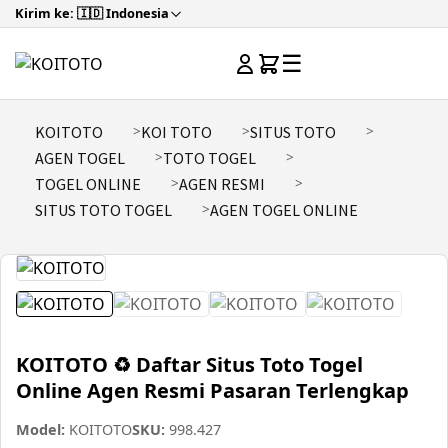
Kirim ke: 🇮🇩 Indonesia
☰
KOITOTO
KOI TOTO
SITUS TOTO
AGEN TOGEL
TOTO TOGEL
TOGEL ONLINE
AGEN RESMI
SITUS TOTO TOGEL
AGEN TOGEL ONLINE
KOITOTO ♻️ Daftar Situs Toto Togel
Online Agen Resmi Pasaran Terlengkap
Model:
KOITOTO
SKU:
998.427