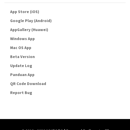
App Store (iOS)
Google Play (Android)
AppGallery (Huawei)
Windows App
Mac OS App
Beta Version
Update Log
Panduan App
QR Code Download
Report Bug