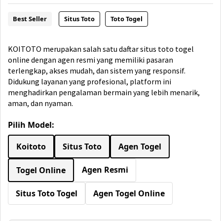
Best Seller
Situs Toto
Toto Togel
KOITOTO merupakan salah satu daftar situs toto togel
online dengan agen resmi yang memiliki pasaran
terlengkap, akses mudah, dan sistem yang responsif.
Didukung layanan yang profesional, platform ini
menghadirkan pengalaman bermain yang lebih menarik,
aman, dan nyaman.
Pilih Model:
Koitoto
Situs Toto
Agen Togel
Agen Resmi
Togel Online
Situs Toto Togel
Agen Togel Online