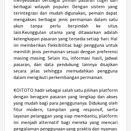
berbagai wilayah populer. Dengan sistem yang
terintegrasi dan mudah digunakan, pemain dapat
mengakses berbagai jenis permainan dalam satu
akun tanpa perlu berpindah ke situs
lain.Keunggulan utama yang ditawarkan adalah
kelengkapan pasaran yang tersedia setiap hari. Hal
ini memberikan fleksibilitas bagi pengguna untuk
memilih jenis permainan sesuai dengan preferensi
masing-masing. Selain itu, informasi hasil, jadwal
pasaran, dan data pendukung lainnya disajikan
secara jelas sehingga memudahkan pengguna
dalam mengikuti perkembangan permainan.
KOITOTO hadir sebagai salah satu pilihan platform
dengan beragam pasaran yang lengkap dan akses
yang mudah bagi para penggunanya. Didukung oleh
fitur modern, tampilan yang responsif, serta
layanan pelanggan yang siap membantu, platform
ini menjadi alternatif bagi mereka yang mencari
pengalaman penggunaan yang praktis dan nyaman.