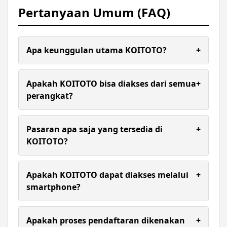
Pertanyaan Umum (FAQ)
Apa keunggulan utama KOITOTO?
+
KOITOTO dikenal dengan tampilan yang
sederhana, akses yang cepat, serta ketersediaan
Apakah KOITOTO bisa diakses dari semua
+
berbagai pilihan pasaran dalam satu platform.
perangkat?
Ya, platform ini dapat diakses melalui
smartphone, tablet, maupun komputer tanpa
Pasaran apa saja yang tersedia di
+
perlu instalasi aplikasi tambahan.
KOITOTO?
Ya. Situs dirancang agar responsif sehingga dapat
diakses dengan nyaman melalui perangkat
Apakah KOITOTO dapat diakses melalui
+
smartphone, tablet, maupun komputer tanpa
smartphone?
perlu mengunduh aplikasi tambahan.
Semua transaksi di KOITOTO diproses dengan
cepat menggunakan metode pembayaran modern
Apakah proses pendaftaran dikenakan
+