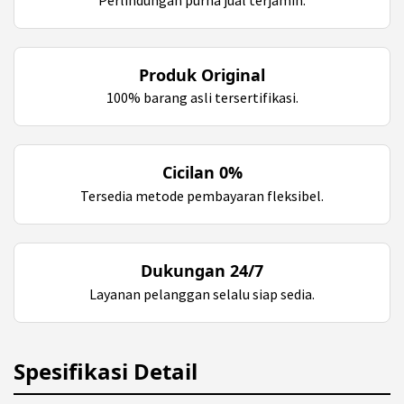
Produk Original
100% barang asli tersertifikasi.
Cicilan 0%
Tersedia metode pembayaran fleksibel.
Dukungan 24/7
Layanan pelanggan selalu siap sedia.
Spesifikasi Detail