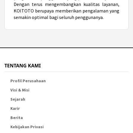
Dengan terus mengembangkan kualitas layanan,
KOITOTO berupaya memberikan pengalaman yang
semakin optimal bagi seluruh penggunanya.
TENTANG KAMI
Profil Perusahaan
Visi & Misi
Sejarah
Karir
Berita
Kebijakan Privasi