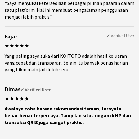
"Saya menyukai ketersediaan berbagai pilihan pasaran dalam
satu platform. Hal ini membuat pengalaman penggunaan
menjadi lebih praktis."
✔ Verified User
Fajar
★★★★★
Yang paling saya suka dari KOITOTO adalah hasil keluaran
yang cepat dan transparan. Selain itu banyak bonus harian
yang bikin main jadi lebih seru.
Dimas
✔ Verified User
★★★★★
Awalnya coba karena rekomendasi teman, ternyata
benar-benar terpercaya. Tampilan situs ringan di HP dan
transaksi QRIS juga sangat praktis.