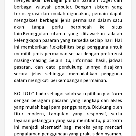
berbagai wilayah populer. Dengan sistem yang
terintegrasi dan mudah digunakan, pemain dapat
mengakses berbagai jenis permainan dalam satu
akun tanpa perlu berpindah ke situs
lain.Keunggulan utama yang ditawarkan adalah
kelengkapan pasaran yang tersedia setiap hari. Hal
ini memberikan fleksibilitas bagi pengguna untuk
memilih jenis permainan sesuai dengan preferensi
masing-masing. Selain itu, informasi hasil, jadwal
pasaran, dan data pendukung lainnya disajikan
secara jelas sehingga memudahkan pengguna
dalam mengikuti perkembangan permainan.
KOITOTO hadir sebagai salah satu pilihan platform
dengan beragam pasaran yang lengkap dan akses
yang mudah bagi para penggunanya. Didukung oleh
fitur modern, tampilan yang responsif, serta
layanan pelanggan yang siap membantu, platform
ini menjadi alternatif bagi mereka yang mencari
pengalaman penggunaan yang praktis dan nyaman.