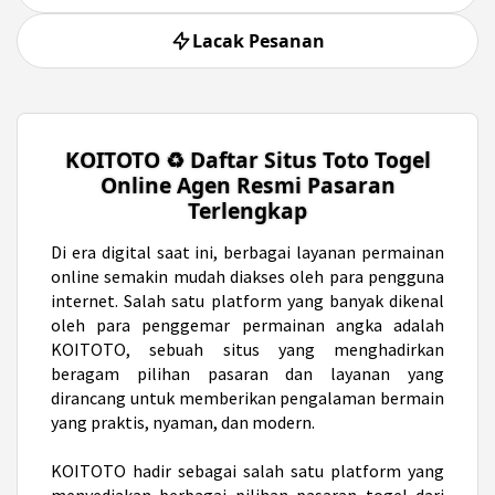
Lacak Pesanan
KOITOTO ♻️ Daftar Situs Toto Togel
Online Agen Resmi Pasaran
Terlengkap
Di era digital saat ini,
berbagai layanan permainan
online semakin mudah diakses oleh para pengguna
internet. Salah satu platform yang banyak dikenal
oleh para penggemar permainan angka adalah
KOITOTO, sebuah situs yang menghadirkan
beragam pilihan pasaran dan layanan yang
dirancang untuk memberikan pengalaman bermain
yang praktis, nyaman, dan modern.
KOITOTO hadir sebagai salah satu platform yang
menyediakan berbagai pilihan pasaran togel dari