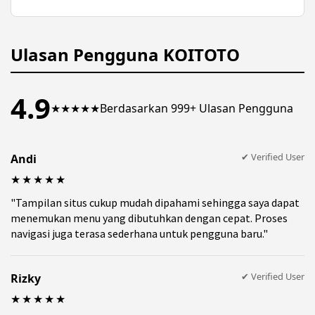
kendala teknis yang terjadi saat menggunakan
Platform umumnya menerapkan sistem
platform.
keamanan untuk membantu menjaga data
pengguna tetap terlindungi selama penggunaan
layanan.
Ulasan Pengguna KOITOTO
4.9
★★★★★
Berdasarkan 999+ Ulasan Pengguna
✔ Verified User
Andi
★★★★★
"Tampilan situs cukup mudah dipahami sehingga saya dapat
menemukan menu yang dibutuhkan dengan cepat. Proses
navigasi juga terasa sederhana untuk pengguna baru."
✔ Verified User
Rizky
★★★★★