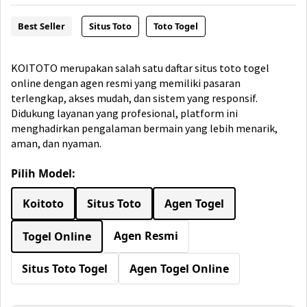
Best Seller
Situs Toto
Toto Togel
KOITOTO merupakan salah satu daftar situs toto togel
online dengan agen resmi yang memiliki pasaran
terlengkap, akses mudah, dan sistem yang responsif.
Didukung layanan yang profesional, platform ini
menghadirkan pengalaman bermain yang lebih menarik,
aman, dan nyaman.
Pilih Model:
Koitoto
Situs Toto
Agen Togel
Agen Resmi
Togel Online
Situs Toto Togel
Agen Togel Online