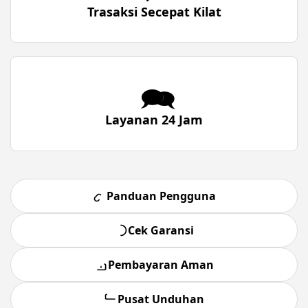
Trasaksi Secepat Kilat
🗪
Layanan 24 Jam
Panduan Pengguna
Cek Garansi
Pembayaran Aman
Pusat Unduhan