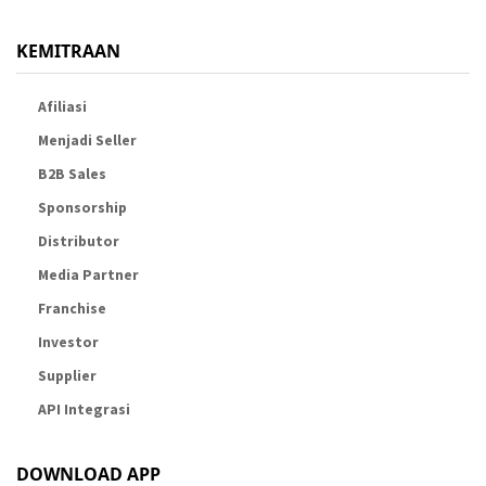
KEMITRAAN
Afiliasi
Menjadi Seller
B2B Sales
Sponsorship
Distributor
Media Partner
Franchise
Investor
Supplier
API Integrasi
DOWNLOAD APP