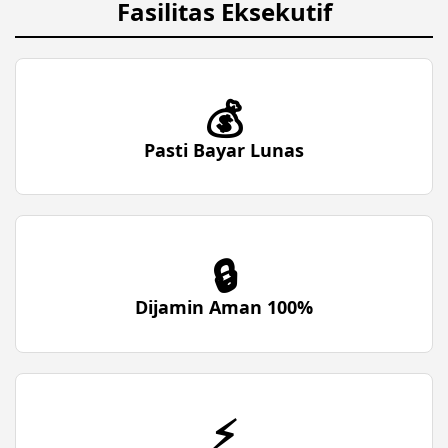
Fasilitas Eksekutif
💰
Pasti Bayar Lunas
🔒
Dijamin Aman 100%
⚡