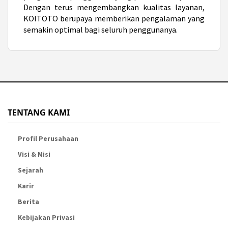
Dengan terus mengembangkan kualitas layanan,
KOITOTO berupaya memberikan pengalaman yang
semakin optimal bagi seluruh penggunanya.
TENTANG KAMI
Profil Perusahaan
Visi & Misi
Sejarah
Karir
Berita
Kebijakan Privasi