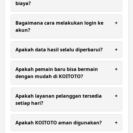
seperti transfer bank, e-wallet, dan QRIS
biaya?
sehingga pemain tidak perlu menunggu lama.
Umumnya proses registrasi akun tidak dikenakan
biaya. Pengguna hanya perlu melengkapi data
Bagaimana cara melakukan login ke
+
yang diperlukan sesuai ketentuan platform.
akun?
Ya, seluruh hasil keluaran togel diperbarui secara
live dan mengikuti result resmi sehingga member
Apakah data hasil selalu diperbarui?
+
dapat melihat angka keluaran dengan cepat,
tepat, dan terpercaya.
Ya, sistem biasanya memperbarui informasi hasil
secara berkala sesuai dengan waktu rilis resmi dari
Apakah pemain baru bisa bermain
+
setiap pasaran.
dengan mudah di KOITOTO?
Tentu. KOITOTO memiliki tampilan situs
sederhana dan mudah dipahami sehingga pemain
Apakah layanan pelanggan tersedia
+
baru dapat melakukan registrasi, deposit, hingga
setiap hari?
memasang taruhan hanya dalam beberapa
langkah saja.
Layanan pelanggan biasanya tersedia untuk
membantu pengguna yang membutuhkan
Apakah KOITOTO aman digunakan?
+
informasi terkait akun, transaksi, maupun