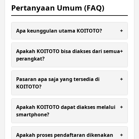
Pertanyaan Umum (FAQ)
Apa keunggulan utama KOITOTO?
+
KOITOTO dikenal dengan tampilan yang
sederhana, akses yang cepat, serta ketersediaan
Apakah KOITOTO bisa diakses dari semua
+
berbagai pilihan pasaran dalam satu platform.
perangkat?
Ya, platform ini dapat diakses melalui
smartphone, tablet, maupun komputer tanpa
Pasaran apa saja yang tersedia di
+
perlu instalasi aplikasi tambahan.
KOITOTO?
Ya. Situs dirancang agar responsif sehingga dapat
diakses dengan nyaman melalui perangkat
Apakah KOITOTO dapat diakses melalui
+
smartphone, tablet, maupun komputer tanpa
smartphone?
perlu mengunduh aplikasi tambahan.
Semua transaksi di KOITOTO diproses dengan
cepat menggunakan metode pembayaran modern
Apakah proses pendaftaran dikenakan
+