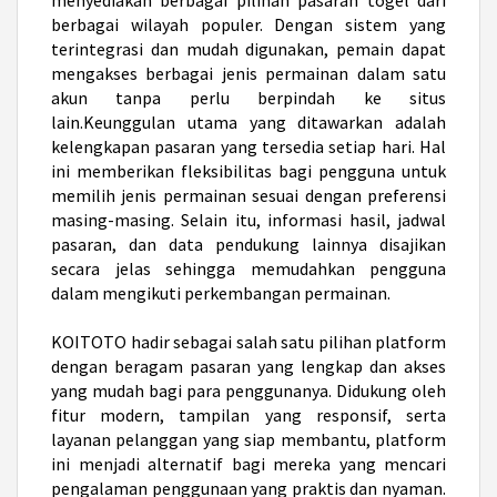
berbagai wilayah populer. Dengan sistem yang
terintegrasi dan mudah digunakan, pemain dapat
mengakses berbagai jenis permainan dalam satu
akun tanpa perlu berpindah ke situs
lain.Keunggulan utama yang ditawarkan adalah
kelengkapan pasaran yang tersedia setiap hari. Hal
ini memberikan fleksibilitas bagi pengguna untuk
memilih jenis permainan sesuai dengan preferensi
masing-masing. Selain itu, informasi hasil, jadwal
pasaran, dan data pendukung lainnya disajikan
secara jelas sehingga memudahkan pengguna
dalam mengikuti perkembangan permainan.
KOITOTO hadir sebagai salah satu pilihan platform
dengan beragam pasaran yang lengkap dan akses
yang mudah bagi para penggunanya. Didukung oleh
fitur modern, tampilan yang responsif, serta
layanan pelanggan yang siap membantu, platform
ini menjadi alternatif bagi mereka yang mencari
pengalaman penggunaan yang praktis dan nyaman.