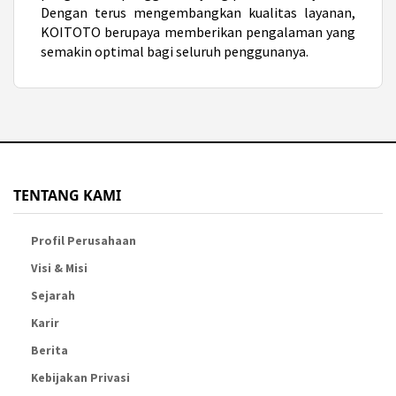
Dengan terus mengembangkan kualitas layanan,
KOITOTO berupaya memberikan pengalaman yang
semakin optimal bagi seluruh penggunanya.
TENTANG KAMI
Profil Perusahaan
Visi & Misi
Sejarah
Karir
Berita
Kebijakan Privasi