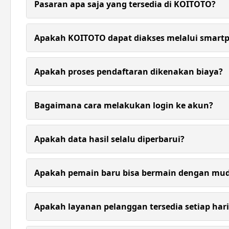
tanpa perlu instalasi aplikasi tambahan.
Pasaran apa saja yang tersedia di KOITOTO?
Ya. Situs dirancang agar responsif sehingga dapat diak
perangkat smartphone, tablet, maupun komputer tan
Apakah KOITOTO dapat diakses melalui smart
aplikasi tambahan.
Semua transaksi di KOITOTO diproses dengan cepat 
pembayaran modern seperti transfer bank, e-wallet, d
Apakah proses pendaftaran dikenakan biaya?
tidak perlu menunggu lama.
Umumnya proses registrasi akun tidak dikenakan biaya
melengkapi data yang diperlukan sesuai ketentuan pla
Bagaimana cara melakukan login ke akun?
Ya, seluruh hasil keluaran togel diperbarui secara live d
sehingga member dapat melihat angka keluaran dengan
Apakah data hasil selalu diperbarui?
terpercaya.
Ya, sistem biasanya memperbarui informasi hasil secara
waktu rilis resmi dari setiap pasaran.
Apakah pemain baru bisa bermain dengan mu
Tentu. KOITOTO memiliki tampilan situs sederhana da
pemain baru dapat melakukan registrasi, deposit, hi
Apakah layanan pelanggan tersedia setiap hari
hanya dalam beberapa langkah saja.
Layanan pelanggan biasanya tersedia untuk membantu