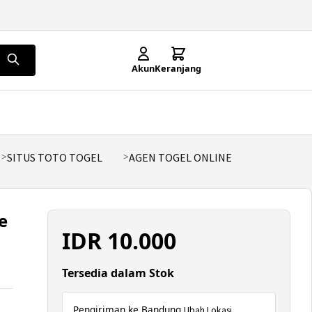
Akun
Keranjang
SITUS TOTO TOGEL
AGEN TOGEL ONLINE
e
IDR
10.000
Tersedia dalam Stok
Pengiriman ke Bandung
Ubah Lokasi