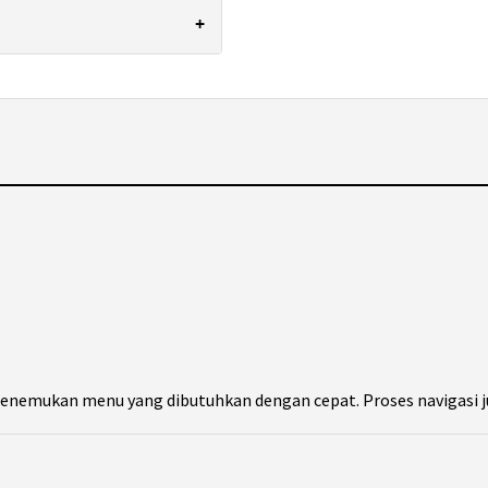
n kendala teknis yang
+
tuk membantu menjaga
ayanan.
enemukan menu yang dibutuhkan dengan cepat. Proses navigasi j