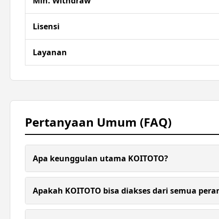
Min. Withdraw
Lisensi
Layanan
Pertanyaan Umum (FAQ)
Apa keunggulan utama KOITOTO?
KOITOTO dikenal dengan tampilan yang sederhana, akse
ketersediaan berbagai pilihan pasaran dalam satu plat
Apakah KOITOTO bisa diakses dari semua pera
Ya, platform ini dapat diakses melalui smartphone, ta