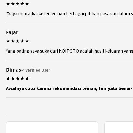
★★★★★
"Saya menyukai ketersediaan berbagai pilihan pasaran dalam 
Fajar
★★★★★
Yang paling saya suka dari KOITOTO adalah hasil keluaran yang 
Dimas
✔ Verified User
★★★★★
Awalnya coba karena rekomendasi teman, ternyata benar-be