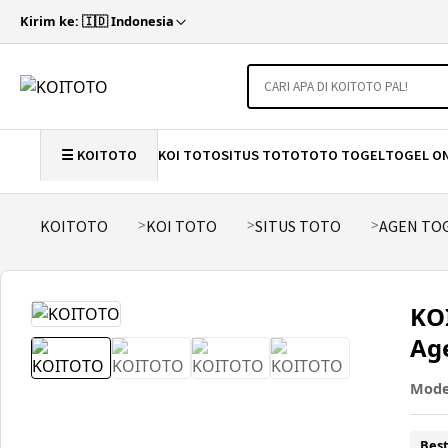
Kirim ke: 🇮🇩 Indonesia
☰ KOITOTO
KOI TOTO
SITUS TOTO
TOTO TOGEL
TOGEL ON
KOITOTO
KOI TOTO
SITUS TOTO
AGEN TO
KOI
Ag
Mode
Best