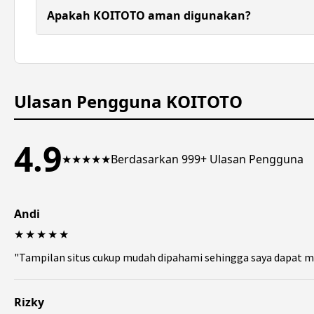
membutuhkan informasi terkait akun, transaksi, maupu
Apakah KOITOTO aman digunakan?
terjadi saat menggunakan platform.
Platform umumnya menerapkan sistem keamanan un
data pengguna tetap terlindungi selama penggunaan l
Ulasan Pengguna KOITOTO
4.9
★★★★★
Berdasarkan 999+ Ulasan Pengguna
Andi
★★★★★
"Tampilan situs cukup mudah dipahami sehingga saya dapat m
Rizky