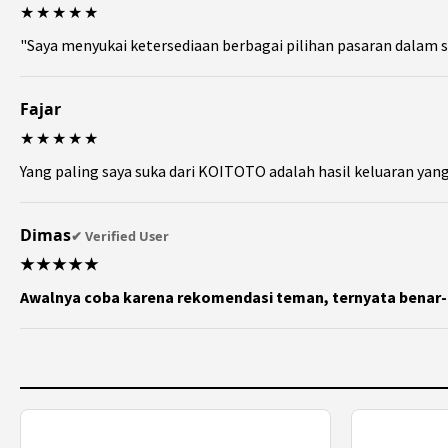
★★★★★
"Saya menyukai ketersediaan berbagai pilihan pasaran dalam 
Fajar
★★★★★
Yang paling saya suka dari KOITOTO adalah hasil keluaran yang 
Dimas
✔ Verified User
★★★★★
Awalnya coba karena rekomendasi teman, ternyata benar-be