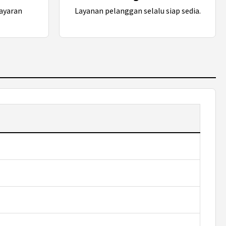
ayaran
Layanan pelanggan selalu siap sedia.