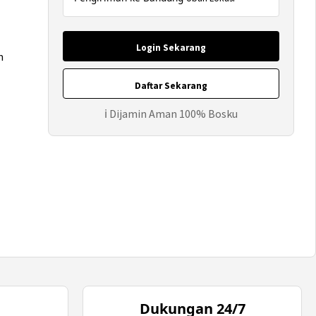
Login Sekarang
m
Daftar Sekarang
ℹ Dijamin Aman 100% Bosku
Dukungan 24/7