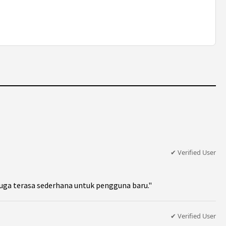
✔ Verified User
uga terasa sederhana untuk pengguna baru."
✔ Verified User