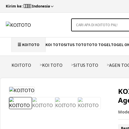
Kirim ke: 🇮🇩 Indonesia
☰ KOITOTO
KOI TOTO
SITUS TOTO
TOTO TOGEL
TOGEL ON
KOITOTO
KOI TOTO
SITUS TOTO
AGEN TO
KOI
Ag
Mode
Best