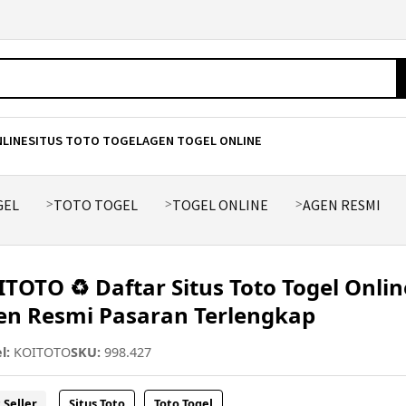
LINE
SITUS TOTO TOGEL
AGEN TOGEL ONLINE
GEL
TOTO TOGEL
TOGEL ONLINE
AGEN RESMI
TOTO ♻️ Daftar Situs Toto Togel Onlin
en Resmi Pasaran Terlengkap
l:
KOITOTO
SKU:
998.427
 Seller
Situs Toto
Toto Togel