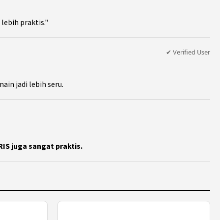
ebih praktis."
✔ Verified User
in jadi lebih seru.
IS juga sangat praktis.