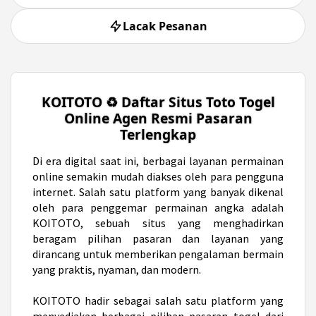
Lacak Pesanan
KOITOTO ♻️ Daftar Situs Toto Togel
Online Agen Resmi Pasaran
Terlengkap
Di era digital saat ini,
berbagai layanan permainan
online semakin mudah diakses oleh para pengguna
internet. Salah satu platform yang banyak dikenal
oleh para penggemar permainan angka adalah
KOITOTO, sebuah situs yang menghadirkan
beragam pilihan pasaran dan layanan yang
dirancang untuk memberikan pengalaman bermain
yang praktis, nyaman, dan modern.
KOITOTO hadir sebagai salah satu platform yang
menyediakan berbagai pilihan pasaran togel dari