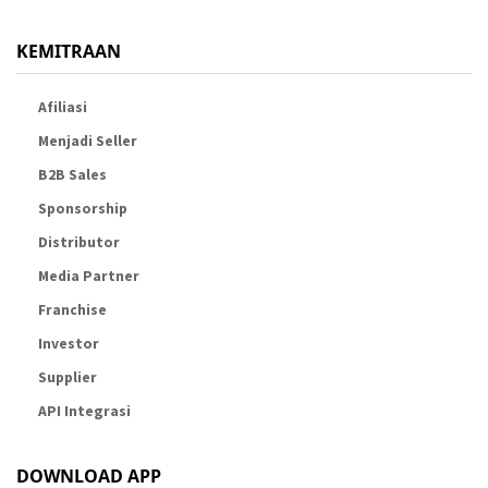
KEMITRAAN
Afiliasi
Menjadi Seller
B2B Sales
Sponsorship
Distributor
Media Partner
Franchise
Investor
Supplier
API Integrasi
DOWNLOAD APP