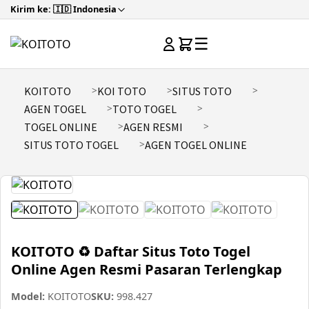
Kirim ke: 🇮🇩 Indonesia
☰
KOITOTO
KOI TOTO
SITUS TOTO
AGEN TOGEL
TOTO TOGEL
TOGEL ONLINE
AGEN RESMI
SITUS TOTO TOGEL
AGEN TOGEL ONLINE
KOITOTO ♻️ Daftar Situs Toto Togel
Online Agen Resmi Pasaran Terlengkap
Model:
KOITOTO
SKU:
998.427