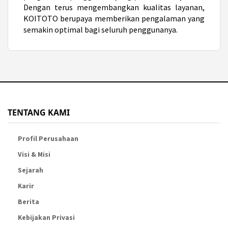
Dengan terus mengembangkan kualitas layanan,
KOITOTO berupaya memberikan pengalaman yang
semakin optimal bagi seluruh penggunanya.
TENTANG KAMI
Profil Perusahaan
Visi & Misi
Sejarah
Karir
Berita
Kebijakan Privasi