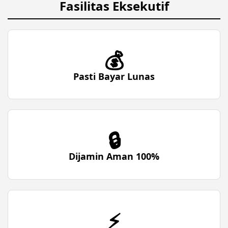
Fasilitas Eksekutif
💰
Pasti Bayar Lunas
🔒
Dijamin Aman 100%
⚡