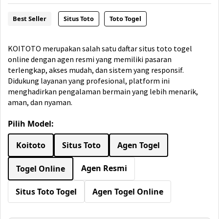
Best Seller
Situs Toto
Toto Togel
KOITOTO merupakan salah satu daftar situs toto togel
online dengan agen resmi yang memiliki pasaran
terlengkap, akses mudah, dan sistem yang responsif.
Didukung layanan yang profesional, platform ini
menghadirkan pengalaman bermain yang lebih menarik,
aman, dan nyaman.
Pilih Model:
Koitoto
Situs Toto
Agen Togel
Agen Resmi
Togel Online
Situs Toto Togel
Agen Togel Online