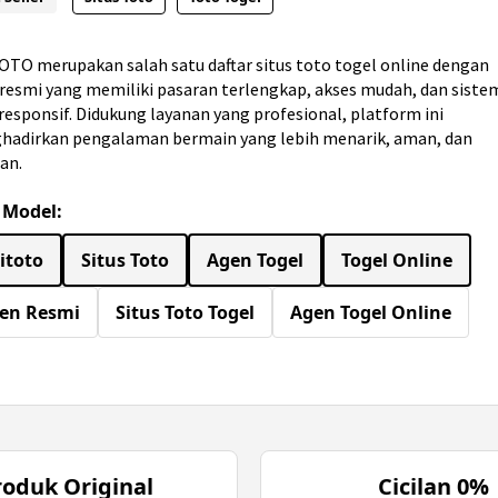
TO merupakan salah satu daftar situs toto togel online dengan
resmi yang memiliki pasaran terlengkap, akses mudah, dan siste
responsif. Didukung layanan yang profesional, platform ini
hadirkan pengalaman bermain yang lebih menarik, aman, dan
an.
h Model:
itoto
Situs Toto
Agen Togel
Togel Online
en Resmi
Situs Toto Togel
Agen Togel Online
roduk Original
Cicilan 0%