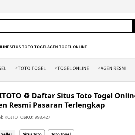
LINE
SITUS TOTO TOGEL
AGEN TOGEL ONLINE
GEL
TOTO TOGEL
TOGEL ONLINE
AGEN RESMI
TOTO ♻️ Daftar Situs Toto Togel Onlin
en Resmi Pasaran Terlengkap
l:
KOITOTO
SKU:
998.427
 Seller
Situs Toto
Toto Togel