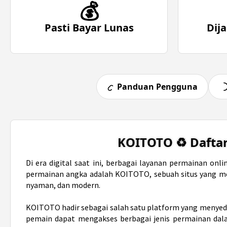
💰
Pasti Bayar Lunas
Dij
Panduan Pengguna
KOITOTO ♻️ Daftar
Di era digital saat ini,
berbagai layanan permainan onlin
permainan angka adalah KOITOTO, sebuah situs yang me
nyaman, dan modern.
KOITOTO hadir sebagai salah satu platform yang menyedia
pemain dapat mengakses berbagai jenis permainan dala