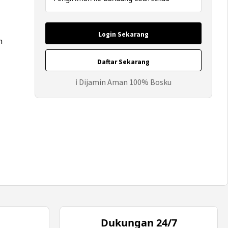
Login Sekarang
m
Daftar Sekarang
ℹ Dijamin Aman 100% Bosku
Dukungan 24/7