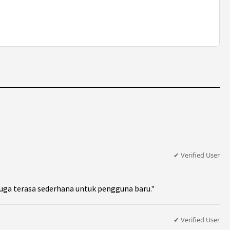
✔ Verified User
uga terasa sederhana untuk pengguna baru."
✔ Verified User