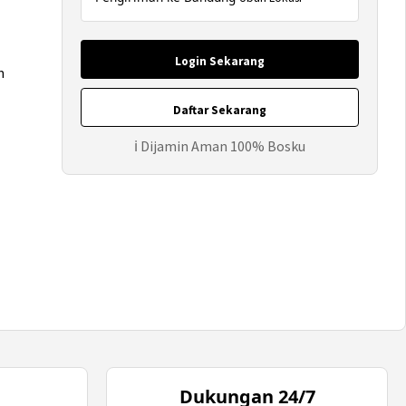
Login Sekarang
m
Daftar Sekarang
ℹ Dijamin Aman 100% Bosku
Dukungan 24/7