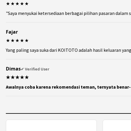
★★★★★
"Saya menyukai ketersediaan berbagai pilihan pasaran dalam 
Fajar
★★★★★
Yang paling saya suka dari KOITOTO adalah hasil keluaran yang 
Dimas
✔ Verified User
★★★★★
Awalnya coba karena rekomendasi teman, ternyata benar-be