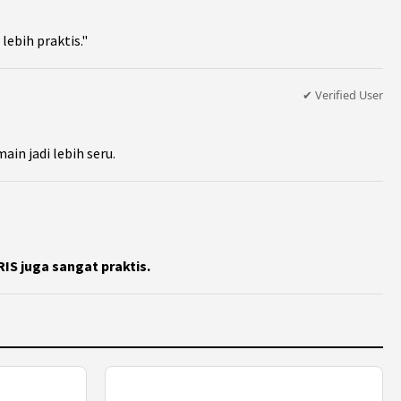
ebih praktis."
✔ Verified User
in jadi lebih seru.
IS juga sangat praktis.