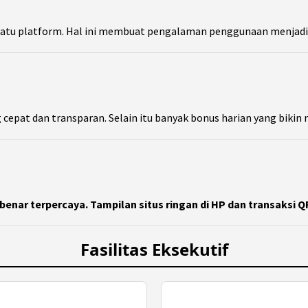
satu platform. Hal ini membuat pengalaman penggunaan menjadi l
cepat dan transparan. Selain itu banyak bonus harian yang bikin ma
nar terpercaya. Tampilan situs ringan di HP dan transaksi QR
Fasilitas Eksekutif