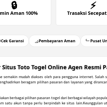
🔒
⚡
amin Aman 100%
Trasaksi Secepat
Cek Garansi
Pembayaran Aman
Pusat U
 Situs Toto Togel Online Agen Resmi 
e semakin mudah diakses oleh para pengguna internet. Salah 
nghadirkan beragam pilihan pasaran dan layanan yang diranc
kan berbagai pilihan pasaran togel dari berbagai wilayah popul
m satu akun tanpa perlu berpindah ke situs lain.Keunggulan 