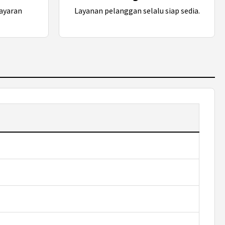
ayaran
Layanan pelanggan selalu siap sedia.