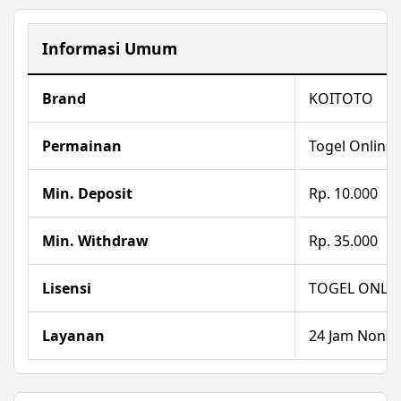
Informasi Umum
Brand
KOITOTO
Permainan
Togel Online
Min. Deposit
Rp. 10.000
Min. Withdraw
Rp. 35.000
Lisensi
TOGEL ONLI
Layanan
24 Jam Nonst