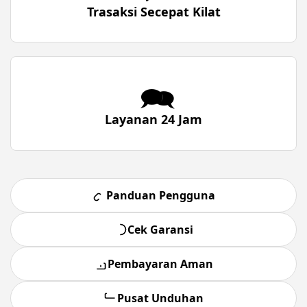
Trasaksi Secepat Kilat
🗪
Layanan 24 Jam
Panduan Pengguna
Cek Garansi
Pembayaran Aman
Pusat Unduhan