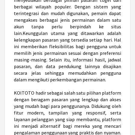
berbagai wilayah populer. Dengan sistem yang
terintegrasi dan mudah digunakan, pemain dapat
mengakses berbagai jenis permainan dalam satu
akun tanpa perlu berpindah ke situs
lain.Keunggulan utama yang ditawarkan adalah
kelengkapan pasaran yang tersedia setiap hari. Hal
ini memberikan fleksibilitas bagi pengguna untuk
memilih jenis permainan sesuai dengan preferensi
masing-masing. Selain itu, informasi hasil, jadwal
pasaran, dan data pendukung lainnya disajikan
secara jelas sehingga memudahkan pengguna
dalam mengikuti perkembangan permainan.
KOITOTO hadir sebagai salah satu pilihan platform
dengan beragam pasaran yang lengkap dan akses
yang mudah bagi para penggunanya. Didukung oleh
fitur modern, tampilan yang responsif, serta
layanan pelanggan yang siap membantu, platform
ini menjadi alternatif bagi mereka yang mencari
pengalaman penggunaan yang praktis dan nyaman.