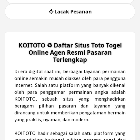
Lacak Pesanan
KOITOTO ♻️ Daftar Situs Toto Togel
Online Agen Resmi Pasaran
Terlengkap
Di era digital saat ini,
berbagai layanan permainan
online semakin mudah diakses oleh para pengguna
internet. Salah satu platform yang banyak dikenal
oleh para penggemar permainan angka adalah
KOITOTO, sebuah situs yang menghadirkan
beragam pilihan pasaran dan layanan yang
dirancang untuk memberikan pengalaman bermain
yang praktis, nyaman, dan modern.
KOITOTO hadir sebagai salah satu platform yang
menyediakan berbagai pilihan pasaran togel dari