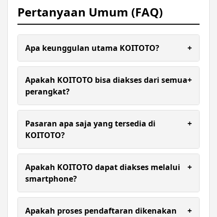
Pertanyaan Umum (FAQ)
Apa keunggulan utama KOITOTO?
+
KOITOTO dikenal dengan tampilan yang
sederhana, akses yang cepat, serta ketersediaan
Apakah KOITOTO bisa diakses dari semua
+
berbagai pilihan pasaran dalam satu platform.
perangkat?
Ya, platform ini dapat diakses melalui
smartphone, tablet, maupun komputer tanpa
Pasaran apa saja yang tersedia di
+
perlu instalasi aplikasi tambahan.
KOITOTO?
Ya. Situs dirancang agar responsif sehingga dapat
diakses dengan nyaman melalui perangkat
Apakah KOITOTO dapat diakses melalui
+
smartphone, tablet, maupun komputer tanpa
smartphone?
perlu mengunduh aplikasi tambahan.
Semua transaksi di KOITOTO diproses dengan
cepat menggunakan metode pembayaran modern
Apakah proses pendaftaran dikenakan
+