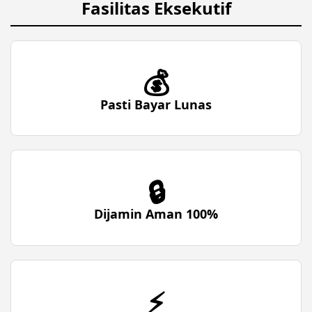
Fasilitas Eksekutif
💰
Pasti Bayar Lunas
🔒
Dijamin Aman 100%
⚡