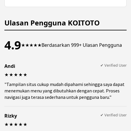
kendala teknis yang terjadi saat menggunakan
Platform umumnya menerapkan sistem
platform.
keamanan untuk membantu menjaga data
pengguna tetap terlindungi selama penggunaan
layanan.
Ulasan Pengguna KOITOTO
4.9
★★★★★
Berdasarkan 999+ Ulasan Pengguna
✔ Verified User
Andi
★★★★★
"Tampilan situs cukup mudah dipahami sehingga saya dapat
menemukan menu yang dibutuhkan dengan cepat. Proses
navigasi juga terasa sederhana untuk pengguna baru."
✔ Verified User
Rizky
★★★★★