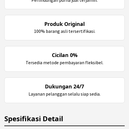
Produk Original
100% barang asli tersertifikasi.
Cicilan 0%
Tersedia metode pembayaran fleksibel.
Dukungan 24/7
Layanan pelanggan selalu siap sedia.
Spesifikasi Detail