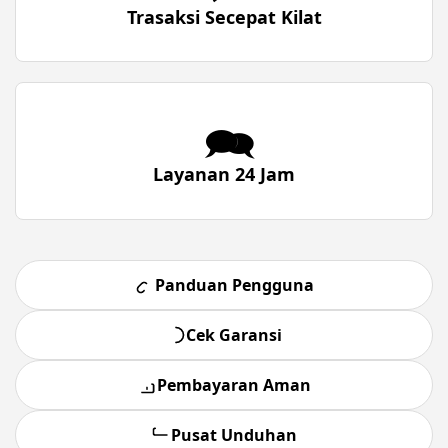
Trasaksi Secepat Kilat
🗪
Layanan 24 Jam
Panduan Pengguna
Cek Garansi
Pembayaran Aman
Pusat Unduhan