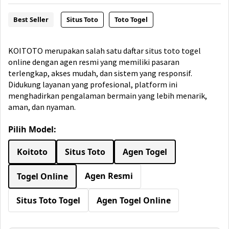
Best Seller
Situs Toto
Toto Togel
KOITOTO merupakan salah satu daftar situs toto togel
online dengan agen resmi yang memiliki pasaran
terlengkap, akses mudah, dan sistem yang responsif.
Didukung layanan yang profesional, platform ini
menghadirkan pengalaman bermain yang lebih menarik,
aman, dan nyaman.
Pilih Model:
Koitoto
Situs Toto
Agen Togel
Agen Resmi
Togel Online
Situs Toto Togel
Agen Togel Online