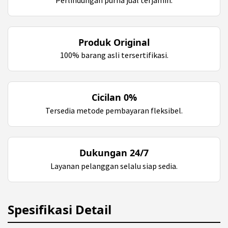
Produk Original
100% barang asli tersertifikasi.
Cicilan 0%
Tersedia metode pembayaran fleksibel.
Dukungan 24/7
Layanan pelanggan selalu siap sedia.
Spesifikasi Detail