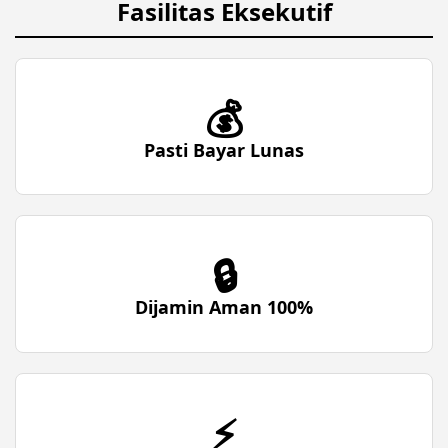
Fasilitas Eksekutif
💰
Pasti Bayar Lunas
🔒
Dijamin Aman 100%
⚡