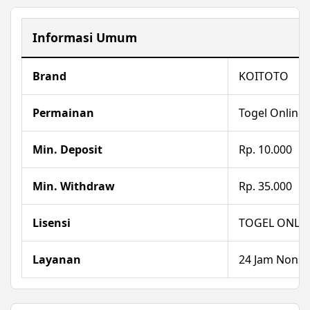
Informasi Umum
Brand
KOITOTO
Permainan
Togel Online
Min. Deposit
Rp. 10.000
Min. Withdraw
Rp. 35.000
Lisensi
TOGEL ONLI
Layanan
24 Jam Nonst