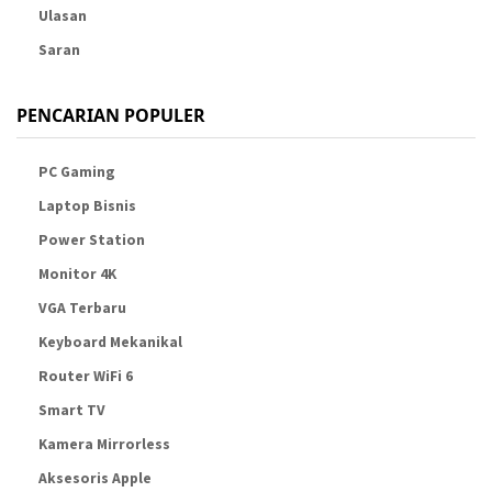
Ulasan
Saran
PENCARIAN POPULER
PC Gaming
Laptop Bisnis
Power Station
Monitor 4K
VGA Terbaru
Keyboard Mekanikal
Router WiFi 6
Smart TV
Kamera Mirrorless
Aksesoris Apple