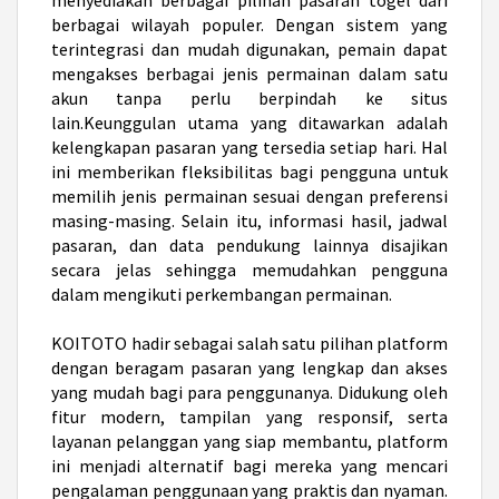
berbagai wilayah populer. Dengan sistem yang
terintegrasi dan mudah digunakan, pemain dapat
mengakses berbagai jenis permainan dalam satu
akun tanpa perlu berpindah ke situs
lain.Keunggulan utama yang ditawarkan adalah
kelengkapan pasaran yang tersedia setiap hari. Hal
ini memberikan fleksibilitas bagi pengguna untuk
memilih jenis permainan sesuai dengan preferensi
masing-masing. Selain itu, informasi hasil, jadwal
pasaran, dan data pendukung lainnya disajikan
secara jelas sehingga memudahkan pengguna
dalam mengikuti perkembangan permainan.
KOITOTO hadir sebagai salah satu pilihan platform
dengan beragam pasaran yang lengkap dan akses
yang mudah bagi para penggunanya. Didukung oleh
fitur modern, tampilan yang responsif, serta
layanan pelanggan yang siap membantu, platform
ini menjadi alternatif bagi mereka yang mencari
pengalaman penggunaan yang praktis dan nyaman.