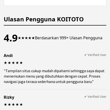
kendala teknis yang terjadi saat menggunakan
Platform umumnya menerapkan sistem
platform.
keamanan untuk membantu menjaga data
pengguna tetap terlindungi selama penggunaan
layanan.
Ulasan Pengguna KOITOTO
4.9
★★★★★
Berdasarkan 999+ Ulasan Pengguna
✔ Verified User
Andi
★★★★★
"Tampilan situs cukup mudah dipahami sehingga saya dapat
menemukan menu yang dibutuhkan dengan cepat. Proses
navigasi juga terasa sederhana untuk pengguna baru."
✔ Verified User
Rizky
★★★★★