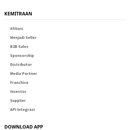
KEMITRAAN
Afiliasi
Menjadi Seller
B2B Sales
Sponsorship
Distributor
Media Partner
Franchise
Investor
Supplier
API Integrasi
DOWNLOAD APP