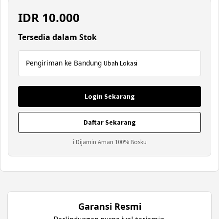
IDR
10.000
Tersedia dalam Stok
Pengiriman ke Bandung
Ubah Lokasi
Login Sekarang
Daftar Sekarang
ℹ Dijamin Aman 100% Bosku
Garansi Resmi
Perlindungan purna jual terjamin.