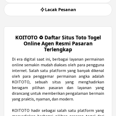
Lacak Pesanan
KOITOTO ♻️ Daftar Situs Toto Togel
Online Agen Resmi Pasaran
Terlengkap
Di era digital saat ini,
berbagai layanan permainan
online semakin mudah diakses oleh para pengguna
internet. Salah satu platform yang banyak dikenal
oleh para penggemar permainan angka adalah
KOITOTO, sebuah situs yang menghadirkan
beragam pilihan pasaran dan layanan yang
dirancang untuk memberikan pengalaman bermain
yang praktis, nyaman, dan modern.
KOITOTO hadir sebagai salah satu platform yang
menyediakan berbagai pilihan pasaran togel dari