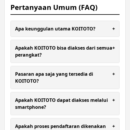
Pertanyaan Umum (FAQ)
Apa keunggulan utama KOITOTO?
+
KOITOTO dikenal dengan tampilan yang
sederhana, akses yang cepat, serta ketersediaan
Apakah KOITOTO bisa diakses dari semua
+
berbagai pilihan pasaran dalam satu platform.
perangkat?
Ya, platform ini dapat diakses melalui
smartphone, tablet, maupun komputer tanpa
Pasaran apa saja yang tersedia di
+
perlu instalasi aplikasi tambahan.
KOITOTO?
Ya. Situs dirancang agar responsif sehingga dapat
diakses dengan nyaman melalui perangkat
Apakah KOITOTO dapat diakses melalui
+
smartphone, tablet, maupun komputer tanpa
smartphone?
perlu mengunduh aplikasi tambahan.
Semua transaksi di KOITOTO diproses dengan
cepat menggunakan metode pembayaran modern
Apakah proses pendaftaran dikenakan
+