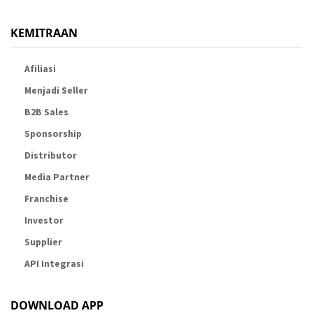
KEMITRAAN
Afiliasi
Menjadi Seller
B2B Sales
Sponsorship
Distributor
Media Partner
Franchise
Investor
Supplier
API Integrasi
DOWNLOAD APP