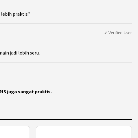
ebih praktis."
✔ Verified User
in jadi lebih seru.
IS juga sangat praktis.