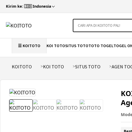
Kirim ke: 🇮🇩 Indonesia
☰ KOITOTO
KOI TOTO
SITUS TOTO
TOTO TOGEL
TOGEL ON
KOITOTO
KOI TOTO
SITUS TOTO
AGEN TO
KOI
Ag
Mode
Best