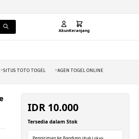
Akun
Keranjang
SITUS TOTO TOGEL
AGEN TOGEL ONLINE
e
IDR
10.000
Tersedia dalam Stok
Pengiriman ke Bandung
Ubah Lokasi