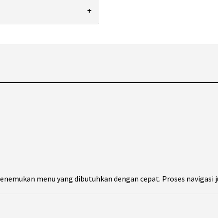
n kendala teknis yang
+
tuk membantu menjaga
ayanan.
enemukan menu yang dibutuhkan dengan cepat. Proses navigasi j