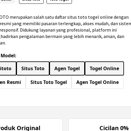
TO merupakan salah satu daftar situs toto togel online dengan
resmi yang memiliki pasaran terlengkap, akses mudah, dan siste
responsif. Didukung layanan yang profesional, platform ini
hadirkan pengalaman bermain yang lebih menarik, aman, dan
an.
h Model:
itoto
Situs Toto
Agen Togel
Togel Online
en Resmi
Situs Toto Togel
Agen Togel Online
roduk Original
Cicilan 0%