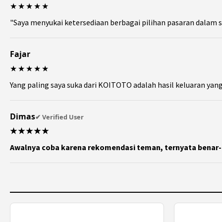
★★★★★
"Saya menyukai ketersediaan berbagai pilihan pasaran dalam 
Fajar
★★★★★
Yang paling saya suka dari KOITOTO adalah hasil keluaran yang 
Dimas
✔ Verified User
★★★★★
Awalnya coba karena rekomendasi teman, ternyata benar-be