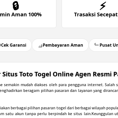
🔒
⚡
amin Aman 100%
Trasaksi Secepat
Cek Garansi
Pembayaran Aman
Pusat U
 Situs Toto Togel Online Agen Resmi 
e semakin mudah diakses oleh para pengguna internet. Salah 
nghadirkan beragam pilihan pasaran dan layanan yang diranc
kan berbagai pilihan pasaran togel dari berbagai wilayah popul
m satu akun tanpa perlu berpindah ke situs lain.Keunggulan 