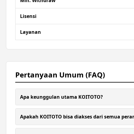
Min. Withdraw
Lisensi
Layanan
Pertanyaan Umum (FAQ)
Apa keunggulan utama KOITOTO?
KOITOTO dikenal dengan tampilan yang sederhana, akse
ketersediaan berbagai pilihan pasaran dalam satu plat
Apakah KOITOTO bisa diakses dari semua pera
Ya, platform ini dapat diakses melalui smartphone, ta