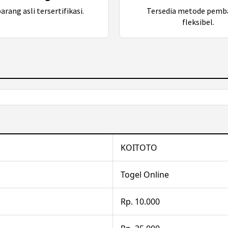
rang asli tersertifikasi.
Tersedia metode pemb
fleksibel.
KOITOTO
Togel Online
Rp. 10.000