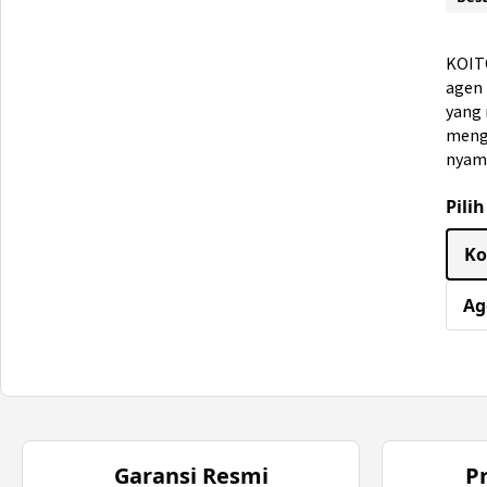
KOITO
agen 
yang 
meng
nyam
Pili
Ko
Ag
Garansi Resmi
P