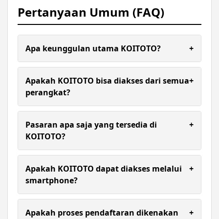
Pertanyaan Umum (FAQ)
Apa keunggulan utama KOITOTO?
+
KOITOTO dikenal dengan tampilan yang
sederhana, akses yang cepat, serta ketersediaan
Apakah KOITOTO bisa diakses dari semua
+
berbagai pilihan pasaran dalam satu platform.
perangkat?
Ya, platform ini dapat diakses melalui
smartphone, tablet, maupun komputer tanpa
Pasaran apa saja yang tersedia di
+
perlu instalasi aplikasi tambahan.
KOITOTO?
Ya. Situs dirancang agar responsif sehingga dapat
diakses dengan nyaman melalui perangkat
Apakah KOITOTO dapat diakses melalui
+
smartphone, tablet, maupun komputer tanpa
smartphone?
perlu mengunduh aplikasi tambahan.
Semua transaksi di KOITOTO diproses dengan
cepat menggunakan metode pembayaran modern
Apakah proses pendaftaran dikenakan
+