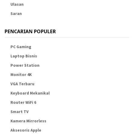
Ulasan
Saran
PENCARIAN POPULER
PC Gaming
Laptop Bisnis
Power Station
Monitor 4K
VGA Terbaru
Keyboard Mekanikal
Router WiFi 6
Smart TV
Kamera Mirrorless
Aksesoris Apple