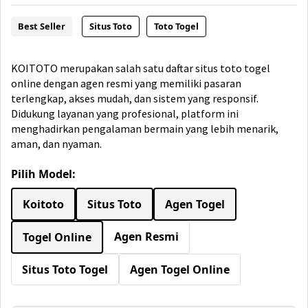
Best Seller
Situs Toto
Toto Togel
KOITOTO merupakan salah satu daftar situs toto togel
online dengan agen resmi yang memiliki pasaran
terlengkap, akses mudah, dan sistem yang responsif.
Didukung layanan yang profesional, platform ini
menghadirkan pengalaman bermain yang lebih menarik,
aman, dan nyaman.
Pilih Model:
Koitoto
Situs Toto
Agen Togel
Agen Resmi
Togel Online
Situs Toto Togel
Agen Togel Online