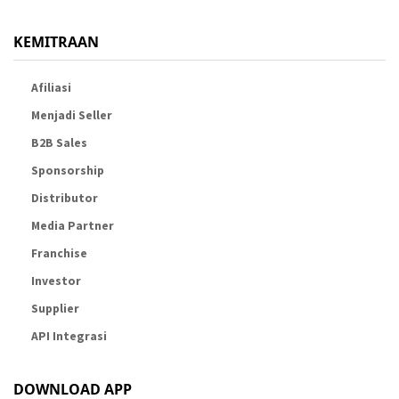
KEMITRAAN
Afiliasi
Menjadi Seller
B2B Sales
Sponsorship
Distributor
Media Partner
Franchise
Investor
Supplier
API Integrasi
DOWNLOAD APP