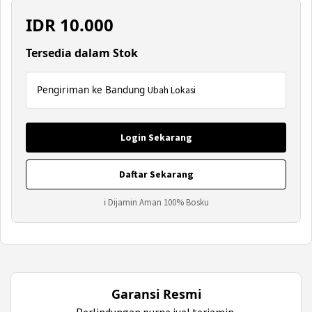
IDR
10.000
Tersedia dalam Stok
Pengiriman ke Bandung
Ubah Lokasi
Login Sekarang
Daftar Sekarang
ℹ Dijamin Aman 100% Bosku
Garansi Resmi
Perlindungan purna jual terjamin.