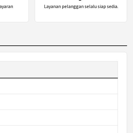
ayaran
Layanan pelanggan selalu siap sedia.