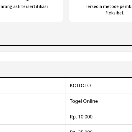
rang asli tersertifikasi.
Tersedia metode pemb
fleksibel.
KOITOTO
Togel Online
Rp. 10.000