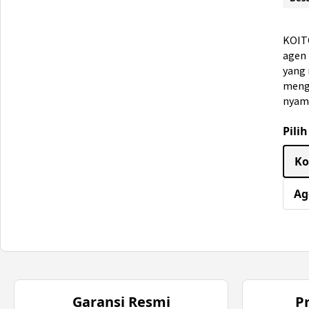
KOITO
agen 
yang 
meng
nyam
Pili
Ko
Ag
Garansi Resmi
P