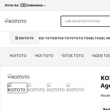
Kirim ke: 🇮🇩 Indonesia
☰ KOITOTO
KOI TOTO
SITUS TOTO
TOTO TOGEL
TOGEL ON
KOITOTO
KOI TOTO
SITUS TOTO
AGEN TO
KOI
Ag
Mode
Best