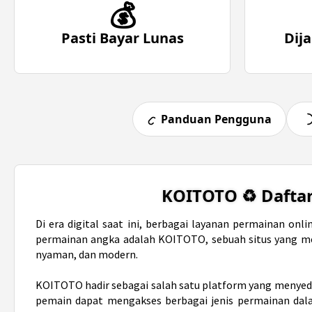
💰
Pasti Bayar Lunas
Dij
Panduan Pengguna
KOITOTO ♻️ Daftar
Di era digital saat ini,
berbagai layanan permainan onlin
permainan angka adalah KOITOTO, sebuah situs yang me
nyaman, dan modern.
KOITOTO hadir sebagai salah satu platform yang menyedia
pemain dapat mengakses berbagai jenis permainan dala