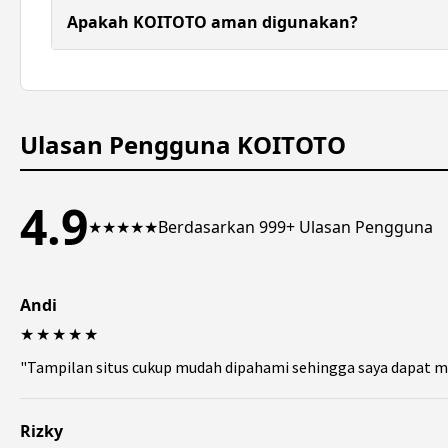
membutuhkan informasi terkait akun, transaksi, maupu
Apakah KOITOTO aman digunakan?
terjadi saat menggunakan platform.
Platform umumnya menerapkan sistem keamanan un
data pengguna tetap terlindungi selama penggunaan l
Ulasan Pengguna KOITOTO
4.9
★★★★★
Berdasarkan 999+ Ulasan Pengguna
Andi
★★★★★
"Tampilan situs cukup mudah dipahami sehingga saya dapat m
Rizky