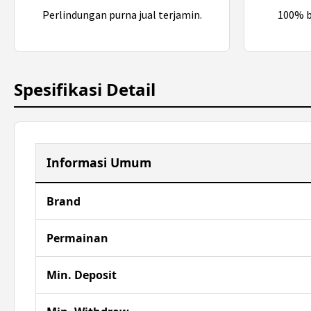
Perlindungan purna jual terjamin.
100% ba
Spesifikasi Detail
Informasi Umum
Brand
Permainan
Min. Deposit