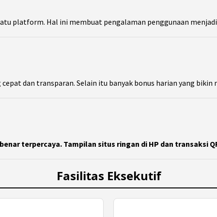
satu platform. Hal ini membuat pengalaman penggunaan menjadi l
cepat dan transparan. Selain itu banyak bonus harian yang bikin ma
nar terpercaya. Tampilan situs ringan di HP dan transaksi QR
Fasilitas Eksekutif