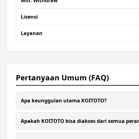
Min. Withdraw
Lisensi
Layanan
Pertanyaan Umum (FAQ)
Apa keunggulan utama KOITOTO?
KOITOTO dikenal dengan tampilan yang sederhana, akse
ketersediaan berbagai pilihan pasaran dalam satu plat
Apakah KOITOTO bisa diakses dari semua pera
Ya, platform ini dapat diakses melalui smartphone, ta