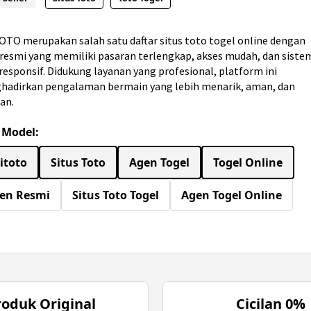
TO merupakan salah satu daftar situs toto togel online dengan
resmi yang memiliki pasaran terlengkap, akses mudah, dan siste
responsif. Didukung layanan yang profesional, platform ini
hadirkan pengalaman bermain yang lebih menarik, aman, dan
an.
h Model:
itoto
Situs Toto
Agen Togel
Togel Online
en Resmi
Situs Toto Togel
Agen Togel Online
roduk Original
Cicilan 0%