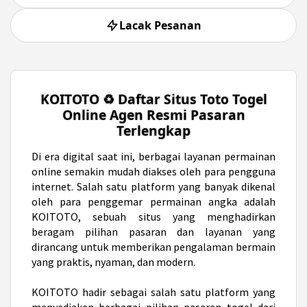
Lacak Pesanan
KOITOTO ♻️ Daftar Situs Toto Togel
Online Agen Resmi Pasaran
Terlengkap
Di era digital saat ini,
berbagai layanan permainan
online semakin mudah diakses oleh para pengguna
internet. Salah satu platform yang banyak dikenal
oleh para penggemar permainan angka adalah
KOITOTO, sebuah situs yang menghadirkan
beragam pilihan pasaran dan layanan yang
dirancang untuk memberikan pengalaman bermain
yang praktis, nyaman, dan modern.
KOITOTO hadir sebagai salah satu platform yang
menyediakan berbagai pilihan pasaran togel dari