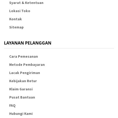
Syarat & Ketentuan
Lokasi Toko
Kontak
Sitemap
LAYANAN PELANGGAN
Cara Pemesanan
Metode Pembayaran
Lacak Pengiriman
Kebijakan Retur
Klaim Garansi
Pusat Bantuan
FAQ
Hubungi Kami