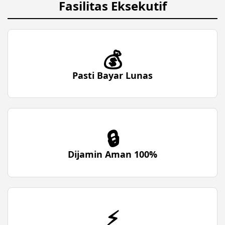
Fasilitas Eksekutif
💰
Pasti Bayar Lunas
🔒
Dijamin Aman 100%
⚡