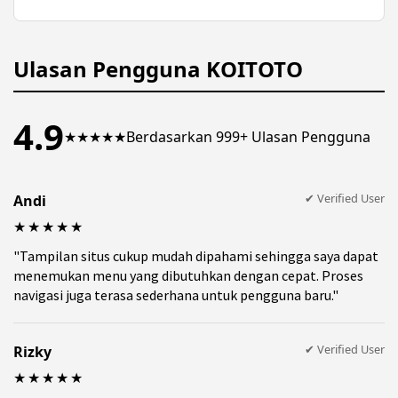
kendala teknis yang terjadi saat menggunakan
Platform umumnya menerapkan sistem
platform.
keamanan untuk membantu menjaga data
pengguna tetap terlindungi selama penggunaan
layanan.
Ulasan Pengguna KOITOTO
4.9
★★★★★
Berdasarkan 999+ Ulasan Pengguna
✔ Verified User
Andi
★★★★★
"Tampilan situs cukup mudah dipahami sehingga saya dapat
menemukan menu yang dibutuhkan dengan cepat. Proses
navigasi juga terasa sederhana untuk pengguna baru."
✔ Verified User
Rizky
★★★★★