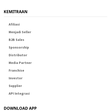
KEMITRAAN
Afiliasi
Menjadi Seller
B2B Sales
Sponsorship
Distributor
Media Partner
Franchise
Investor
Supplier
API Integrasi
DOWNLOAD APP