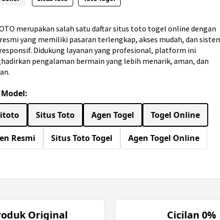
TO merupakan salah satu daftar situs toto togel online dengan
resmi yang memiliki pasaran terlengkap, akses mudah, dan siste
responsif. Didukung layanan yang profesional, platform ini
hadirkan pengalaman bermain yang lebih menarik, aman, dan
an.
h Model:
itoto
Situs Toto
Agen Togel
Togel Online
en Resmi
Situs Toto Togel
Agen Togel Online
roduk Original
Cicilan 0%