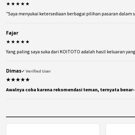
★★★★★
"Saya menyukai ketersediaan berbagai pilihan pasaran dalam 
Fajar
★★★★★
Yang paling saya suka dari KOITOTO adalah hasil keluaran yang 
Dimas
✔ Verified User
★★★★★
Awalnya coba karena rekomendasi teman, ternyata benar-be