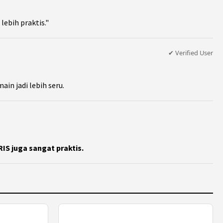
ebih praktis."
✔ Verified User
in jadi lebih seru.
IS juga sangat praktis.