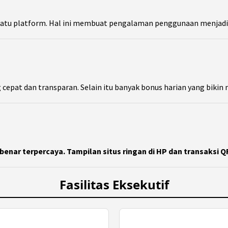
satu platform. Hal ini membuat pengalaman penggunaan menjadi l
cepat dan transparan. Selain itu banyak bonus harian yang bikin ma
nar terpercaya. Tampilan situs ringan di HP dan transaksi QR
Fasilitas Eksekutif