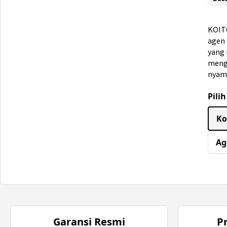
KOITO
agen 
yang 
meng
nyam
Pili
Ko
Ag
Garansi Resmi
P