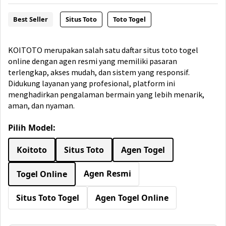
Best Seller
Situs Toto
Toto Togel
KOITOTO merupakan salah satu daftar situs toto togel
online dengan agen resmi yang memiliki pasaran
terlengkap, akses mudah, dan sistem yang responsif.
Didukung layanan yang profesional, platform ini
menghadirkan pengalaman bermain yang lebih menarik,
aman, dan nyaman.
Pilih Model:
Koitoto
Situs Toto
Agen Togel
Agen Resmi
Togel Online
Situs Toto Togel
Agen Togel Online