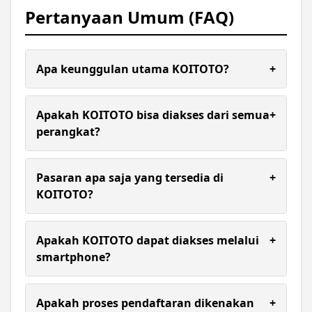
Pertanyaan Umum (FAQ)
Apa keunggulan utama KOITOTO?
+
KOITOTO dikenal dengan tampilan yang
sederhana, akses yang cepat, serta ketersediaan
Apakah KOITOTO bisa diakses dari semua
+
berbagai pilihan pasaran dalam satu platform.
perangkat?
Ya, platform ini dapat diakses melalui
smartphone, tablet, maupun komputer tanpa
Pasaran apa saja yang tersedia di
+
perlu instalasi aplikasi tambahan.
KOITOTO?
Ya. Situs dirancang agar responsif sehingga dapat
diakses dengan nyaman melalui perangkat
Apakah KOITOTO dapat diakses melalui
+
smartphone, tablet, maupun komputer tanpa
smartphone?
perlu mengunduh aplikasi tambahan.
Semua transaksi di KOITOTO diproses dengan
cepat menggunakan metode pembayaran modern
Apakah proses pendaftaran dikenakan
+