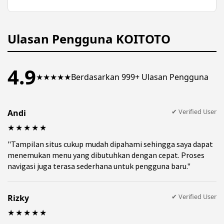
kendala teknis yang terjadi saat menggunakan
Platform umumnya menerapkan sistem
platform.
keamanan untuk membantu menjaga data
pengguna tetap terlindungi selama penggunaan
layanan.
Ulasan Pengguna KOITOTO
4.9
★★★★★
Berdasarkan 999+ Ulasan Pengguna
✔ Verified User
Andi
★★★★★
"Tampilan situs cukup mudah dipahami sehingga saya dapat
menemukan menu yang dibutuhkan dengan cepat. Proses
navigasi juga terasa sederhana untuk pengguna baru."
✔ Verified User
Rizky
★★★★★