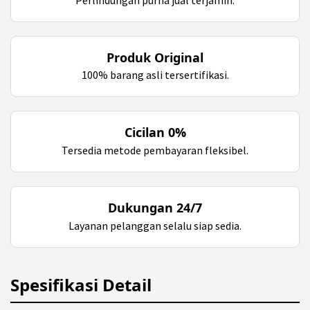
Produk Original
100% barang asli tersertifikasi.
Cicilan 0%
Tersedia metode pembayaran fleksibel.
Dukungan 24/7
Layanan pelanggan selalu siap sedia.
Spesifikasi Detail