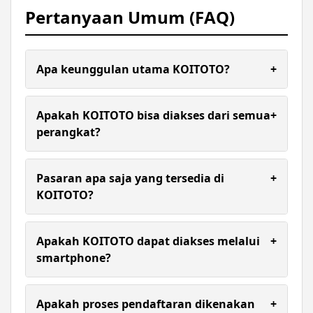
Pertanyaan Umum (FAQ)
Apa keunggulan utama KOITOTO?
+
KOITOTO dikenal dengan tampilan yang
sederhana, akses yang cepat, serta ketersediaan
Apakah KOITOTO bisa diakses dari semua
+
berbagai pilihan pasaran dalam satu platform.
perangkat?
Ya, platform ini dapat diakses melalui
smartphone, tablet, maupun komputer tanpa
Pasaran apa saja yang tersedia di
+
perlu instalasi aplikasi tambahan.
KOITOTO?
Ya. Situs dirancang agar responsif sehingga dapat
diakses dengan nyaman melalui perangkat
Apakah KOITOTO dapat diakses melalui
+
smartphone, tablet, maupun komputer tanpa
smartphone?
perlu mengunduh aplikasi tambahan.
Semua transaksi di KOITOTO diproses dengan
cepat menggunakan metode pembayaran modern
Apakah proses pendaftaran dikenakan
+