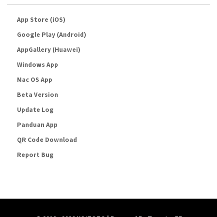
App Store (iOS)
Google Play (Android)
AppGallery (Huawei)
Windows App
Mac OS App
Beta Version
Update Log
Panduan App
QR Code Download
Report Bug