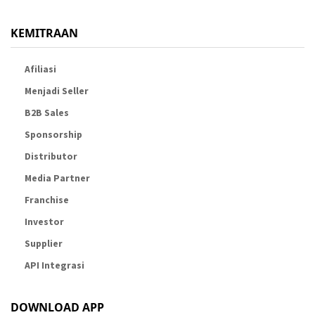
KEMITRAAN
Afiliasi
Menjadi Seller
B2B Sales
Sponsorship
Distributor
Media Partner
Franchise
Investor
Supplier
API Integrasi
DOWNLOAD APP