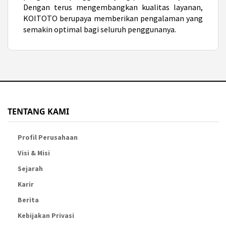
Dengan terus mengembangkan kualitas layanan,
KOITOTO berupaya memberikan pengalaman yang
semakin optimal bagi seluruh penggunanya.
TENTANG KAMI
Profil Perusahaan
Visi & Misi
Sejarah
Karir
Berita
Kebijakan Privasi