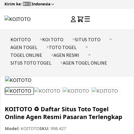
Kirim ke: 🇮🇩 Indonesia
☰
KOITOTO
KOI TOTO
SITUS TOTO
AGEN TOGEL
TOTO TOGEL
TOGEL ONLINE
AGEN RESMI
SITUS TOTO TOGEL
AGEN TOGEL ONLINE
KOITOTO ♻️ Daftar Situs Toto Togel
Online Agen Resmi Pasaran Terlengkap
Model:
KOITOTO
SKU:
998.427