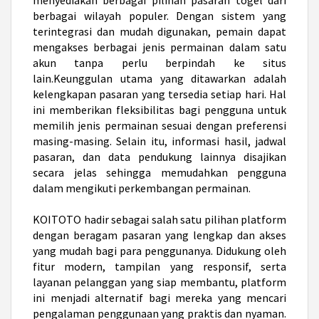
berbagai wilayah populer. Dengan sistem yang
terintegrasi dan mudah digunakan, pemain dapat
mengakses berbagai jenis permainan dalam satu
akun tanpa perlu berpindah ke situs
lain.Keunggulan utama yang ditawarkan adalah
kelengkapan pasaran yang tersedia setiap hari. Hal
ini memberikan fleksibilitas bagi pengguna untuk
memilih jenis permainan sesuai dengan preferensi
masing-masing. Selain itu, informasi hasil, jadwal
pasaran, dan data pendukung lainnya disajikan
secara jelas sehingga memudahkan pengguna
dalam mengikuti perkembangan permainan.
KOITOTO hadir sebagai salah satu pilihan platform
dengan beragam pasaran yang lengkap dan akses
yang mudah bagi para penggunanya. Didukung oleh
fitur modern, tampilan yang responsif, serta
layanan pelanggan yang siap membantu, platform
ini menjadi alternatif bagi mereka yang mencari
pengalaman penggunaan yang praktis dan nyaman.