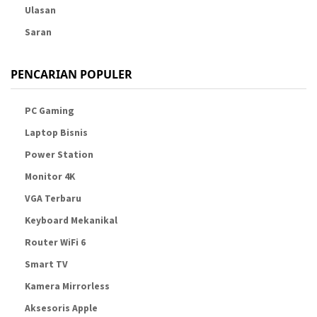
Ulasan
Saran
PENCARIAN POPULER
PC Gaming
Laptop Bisnis
Power Station
Monitor 4K
VGA Terbaru
Keyboard Mekanikal
Router WiFi 6
Smart TV
Kamera Mirrorless
Aksesoris Apple