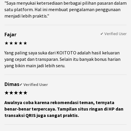
"Saya menyukai ketersediaan berbagai pilihan pasaran dalam
satu platform. Hal ini membuat pengalaman penggunaan
menjadi lebih praktis."
✔ Verified User
Fajar
★★★★★
Yang paling saya suka dari KOITOTO adalah hasil keluaran
yang cepat dan transparan. Selain itu banyak bonus harian
yang bikin main jadi lebih seru.
Dimas
✔ Verified User
★★★★★
Awalnya coba karena rekomendasi teman, ternyata
benar-benar terpercaya. Tampilan situs ringan di HP dan
transaksi QRIS juga sangat praktis.