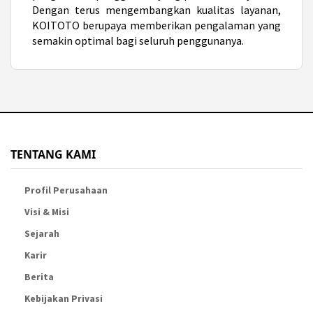
Dengan terus mengembangkan kualitas layanan,
KOITOTO berupaya memberikan pengalaman yang
semakin optimal bagi seluruh penggunanya.
TENTANG KAMI
Profil Perusahaan
Visi & Misi
Sejarah
Karir
Berita
Kebijakan Privasi