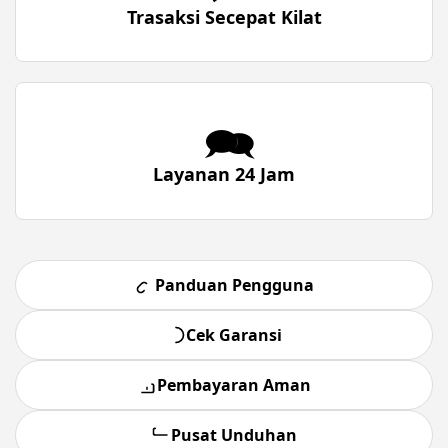
Trasaksi Secepat Kilat
🗪
Layanan 24 Jam
Panduan Pengguna
Cek Garansi
Pembayaran Aman
Pusat Unduhan