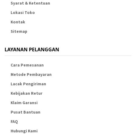
Syarat & Ketentuan
Lokasi Toko
Kontak
Sitemap
LAYANAN PELANGGAN
Cara Pemesanan
Metode Pembayaran
Lacak Pengiriman
Kebijakan Retur
Klaim Garansi
Pusat Bantuan
FAQ
Hubungi Kami