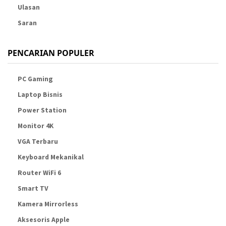
Ulasan
Saran
PENCARIAN POPULER
PC Gaming
Laptop Bisnis
Power Station
Monitor 4K
VGA Terbaru
Keyboard Mekanikal
Router WiFi 6
Smart TV
Kamera Mirrorless
Aksesoris Apple