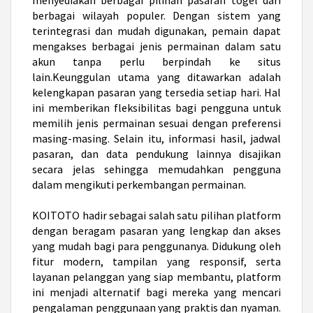
berbagai wilayah populer. Dengan sistem yang
terintegrasi dan mudah digunakan, pemain dapat
mengakses berbagai jenis permainan dalam satu
akun tanpa perlu berpindah ke situs
lain.Keunggulan utama yang ditawarkan adalah
kelengkapan pasaran yang tersedia setiap hari. Hal
ini memberikan fleksibilitas bagi pengguna untuk
memilih jenis permainan sesuai dengan preferensi
masing-masing. Selain itu, informasi hasil, jadwal
pasaran, dan data pendukung lainnya disajikan
secara jelas sehingga memudahkan pengguna
dalam mengikuti perkembangan permainan.
KOITOTO hadir sebagai salah satu pilihan platform
dengan beragam pasaran yang lengkap dan akses
yang mudah bagi para penggunanya. Didukung oleh
fitur modern, tampilan yang responsif, serta
layanan pelanggan yang siap membantu, platform
ini menjadi alternatif bagi mereka yang mencari
pengalaman penggunaan yang praktis dan nyaman.