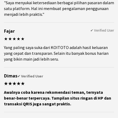
"Saya menyukai ketersediaan berbagai pilihan pasaran dalam
satu platform. Hal ini membuat pengalaman penggunaan
menjadi lebih praktis."
✔ Verified User
Fajar
★★★★★
Yang paling saya suka dari KOITOTO adalah hasil keluaran
yang cepat dan transparan. Selain itu banyak bonus harian
yang bikin main jadi lebih seru.
Dimas
✔ Verified User
★★★★★
Awalnya coba karena rekomendasi teman, ternyata
benar-benar terpercaya. Tampilan situs ringan di HP dan
transaksi QRIS juga sangat praktis.