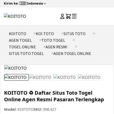
Kirim ke: 🇮🇩 Indonesia
☰
KOITOTO
KOI TOTO
SITUS TOTO
AGEN TOGEL
TOTO TOGEL
TOGEL ONLINE
AGEN RESMI
SITUS TOTO TOGEL
AGEN TOGEL ONLINE
KOITOTO ♻️ Daftar Situs Toto Togel
Online Agen Resmi Pasaran Terlengkap
Model:
KOITOTO
SKU:
998.427