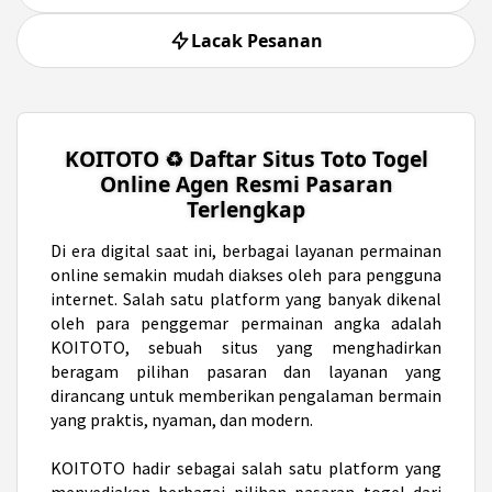
Lacak Pesanan
KOITOTO ♻️ Daftar Situs Toto Togel
Online Agen Resmi Pasaran
Terlengkap
Di era digital saat ini,
berbagai layanan permainan
online semakin mudah diakses oleh para pengguna
internet. Salah satu platform yang banyak dikenal
oleh para penggemar permainan angka adalah
KOITOTO, sebuah situs yang menghadirkan
beragam pilihan pasaran dan layanan yang
dirancang untuk memberikan pengalaman bermain
yang praktis, nyaman, dan modern.
KOITOTO hadir sebagai salah satu platform yang
menyediakan berbagai pilihan pasaran togel dari