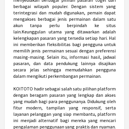
berbagai wilayah populer. Dengan sistem yang
terintegrasi dan mudah digunakan, pemain dapat
mengakses berbagai jenis permainan dalam satu
akun tanpa perlu berpindah ke situs
lain.Keunggulan utama yang ditawarkan adalah
kelengkapan pasaran yang tersedia setiap hari. Hal
ini memberikan fleksibilitas bagi pengguna untuk
memilih jenis permainan sesuai dengan preferensi
masing-masing. Selain itu, informasi hasil, jadwal
pasaran, dan data pendukung lainnya disajikan
secara jelas sehingga memudahkan pengguna
dalam mengikuti perkembangan permainan.
KOITOTO hadir sebagai salah satu pilihan platform
dengan beragam pasaran yang lengkap dan akses
yang mudah bagi para penggunanya. Didukung oleh
fitur modern, tampilan yang responsif, serta
layanan pelanggan yang siap membantu, platform
ini menjadi alternatif bagi mereka yang mencari
pengalaman penggunaan yang praktis dan nyaman.