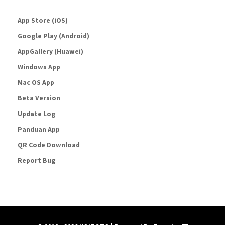
App Store (iOS)
Google Play (Android)
AppGallery (Huawei)
Windows App
Mac OS App
Beta Version
Update Log
Panduan App
QR Code Download
Report Bug